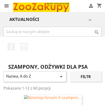
shopping_cart


AKTUALNOŚCI


Facebook
Instagram
SZAMPONY, ODŻYWKI DLA PSA
Nazwa, A do Z

FILTR
Pokazano 1-12 z 60 pozycji