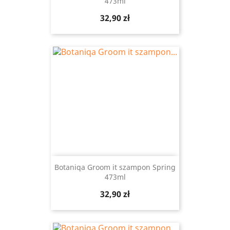
473ml
Cena
32,90 zł
Botaniqa Groom it szampon Spring
473ml
Cena
32,90 zł