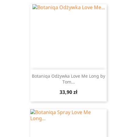
Botaniqa Odżywka Love Me Long by
Tom...
Cena
33,90 zł