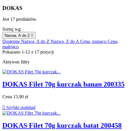
DOKAS
Jest 17 produktów.
Sortuj wg:
Nazwa, A do Z

Dostępne
Nazwa, A do Z
Nazwa, Z do A
Cena, rosnąco
Cena,
malejąco
Pokazano 1-12 z 17 pozycji
Aktywne filtry
DOKAS Filet 70g kurczak banan 200335
Cena
15,90 zł

Szybki podgląd
DOKAS Filet 70g kurczak batat 200458