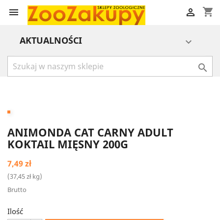
shopping_cart


AKTUALNOŚCI


ANIMONDA CAT CARNY ADULT
KOKTAIL MIĘSNY 200G
7,49 zł
(37,45 zł kg)
Brutto
Ilość