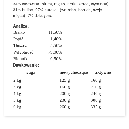
34% wołowina (płuca, mięso, nerki, serce, wymiona),
31% bulion, 27% kurczak (wątroba, brzuch, szyję,
mięsa), 7% dziczyzna
Analiza:
Białko
11,50%
Popiół
1,40%
Tłuszcz
5,50%
Wilgotność
79,00%
Błonnik
0,50%
Dawkowanie
:
waga
niewychodzące
aktywne
2 kg
125 g
160 g
3 kg
160 g
210 g
4 kg
200 g
240 g
5 kg
230 g
300 g
6 kg
260 g
335 g