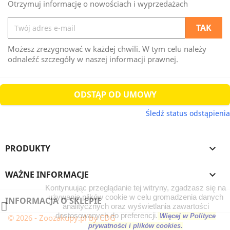
Otrzymuj informację o nowościach i wyprzedażach
Możesz zrezygnować w każdej chwili. W tym celu należy
odnaleźć szczegóły w naszej informacji prawnej.
ODSTĄP OD UMOWY
Śledź status odstąpienia
PRODUKTY

WAŻNE INFORMACJE

Kontynuując przeglądanie tej witryny, zgadzasz się na
używanie plików cookie w celu gromadzenia danych
INFORMACJA O SKLEPIE
analitycznych oraz wyświetlania zawartości
dostosowanych do preferencji.
Więcej w Polityce
© 2026 - Zoozakupy.pl by CDG
prywatności i plików cookies.