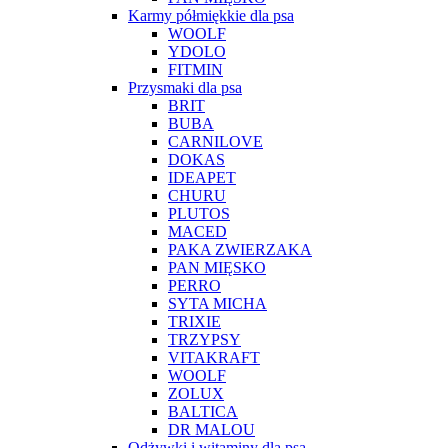
Karmy półmiękkie dla psa
WOOLF
YDOLO
FITMIN
Przysmaki dla psa
BRIT
BUBA
CARNILOVE
DOKAS
IDEAPET
CHURU
PLUTOS
MACED
PAKA ZWIERZAKA
PAN MIĘSKO
PERRO
SYTA MICHA
TRIXIE
TRZYPSY
VITAKRAFT
WOOLF
ZOLUX
BALTICA
DR MALOU
Odżywki i witaminy dla psa