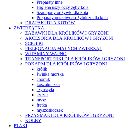
Preparaty inne
Higiena uszy oczy zęby kota
Szampony odżywki dla kota
Preparaty przeciwpasożytnicze dla kota
DRAPAKI DLA KOTÓW
ZWIERZĄTKA
ZABAWKI DLA KRÓLIKÓW I GRYZONI
AKCESORIA DLA KRÓLIKÓW I GRYZONI
ŚCIÓŁKI
PIELĘGNACJA MAŁYCH ZWIERZĄT
WITAMINY WAPNO
TRANSPORTERKI DLA KRÓLIKÓW I GRYZONI
POKARM DLA KRÓLIKÓW I GRYZONI
królik
świnka morska
chomik
koszatniczka
szynszyla
szczur
mysz
fretka
myszoskoczek
PRZYSMAKI DLA KRÓLIKÓW I GRYZONI
KOLBY
PTAKI