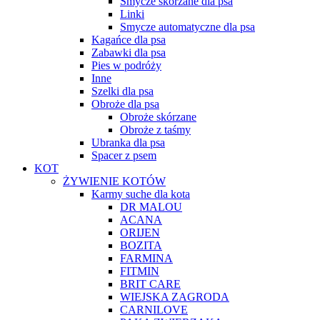
Smycze skórzane dla psa
Linki
Smycze automatyczne dla psa
Kagańce dla psa
Zabawki dla psa
Pies w podróży
Inne
Szelki dla psa
Obroże dla psa
Obroże skórzane
Obroże z taśmy
Ubranka dla psa
Spacer z psem
KOT
ŻYWIENIE KOTÓW
Karmy suche dla kota
DR MALOU
ACANA
ORIJEN
BOZITA
FARMINA
FITMIN
BRIT CARE
WIEJSKA ZAGRODA
CARNILOVE