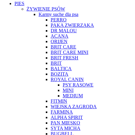
PIES
ŻYWIENIE PSÓW
Karmy suche dla psa
PERRO
PAKA ZWIERZAKA
DR MALOU
ACANA
ORIJEN
BRIT CARE
BRIT CARE MINI
BRIT FRESH
BRIT
BALTICA
BOZITA
ROYAL CANIN
PSY RASOWE
MINI
MEDIUM
FITMIN
WIEJSKA ZAGRODA
FARMINA
ALPHA SPIRIT
PAN MIĘSKO
SYTA MICHA
BUGBELL