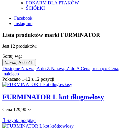
POKARM DLA PTAKÓW
ŚCIÓŁKI
Facebook
Instagram
Lista produktów marki FURMINATOR
Jest 12 produktów.
Sortuj wg:
Nazwa, A do Z

Dostępne
Nazwa, A do Z
Nazwa, Z do A
Cena, rosnąco
Cena,
malejąco
Pokazano 1-12 z 12 pozycji
FURMINATOR L kot długowłosy
Cena
129,90 zł

Szybki podgląd