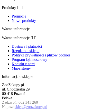
Produkty


Promocje
Nowe produkty
Ważne informacje
Ważne informacje


Dostawa i płatności
Regulamin sklepu
Polityka prywatności i plików cookies
Program lojalnościowy
Kontakt z nami
Mapa strony
Informacja o sklepie
ZooZakupy.pl
ul. Chodzieska 29
60-418 Poznań
Polska
Zadzwoń:
602 341 260
Kontynuując przeglądanie tej witryny, zgadzasz się
Napisz:
sklep@zoozakupy.pl
na używanie plików cookie w celu gromadzenia