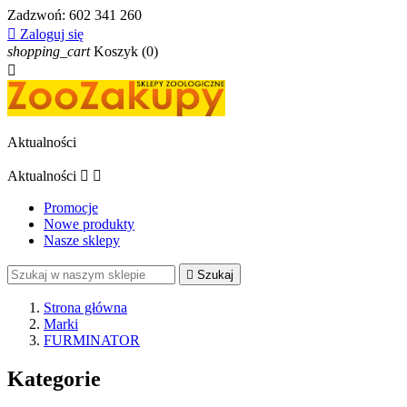
Zadzwoń:
602 341 260

Zaloguj się
shopping_cart
Koszyk
(0)

Aktualności
Aktualności


Promocje
Nowe produkty
Nasze sklepy

Szukaj
Strona główna
Marki
FURMINATOR
Kategorie