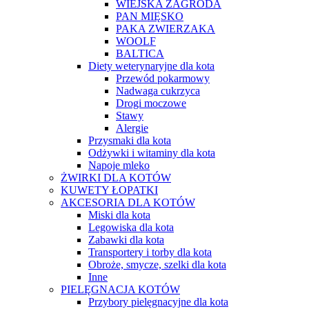
WIEJSKA ZAGRODA
PAN MIĘSKO
PAKA ZWIERZAKA
WOOLF
BALTICA
Diety weterynaryjne dla kota
Przewód pokarmowy
Nadwaga cukrzyca
Drogi moczowe
Stawy
Alergie
Przysmaki dla kota
Odżywki i witaminy dla kota
Napoje mleko
ŻWIRKI DLA KOTÓW
KUWETY ŁOPATKI
AKCESORIA DLA KOTÓW
Miski dla kota
Legowiska dla kota
Zabawki dla kota
Transportery i torby dla kota
Obroże, smycze, szelki dla kota
Inne
PIELĘGNACJA KOTÓW
Przybory pielęgnacyjne dla kota