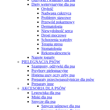
Diety weterynaryjne dla psa
Otyłość
Nadwaga cukrzyca
Problemy stawowe
Przewód pokarmowy
Dermatologia
Niewydolność serca
Drogi moczowe
Schorzenia wątroby
Terapia stresu
Stomatologia
Rekonwalescencja
Napoje jogurty
PIELĘGNACJA PSÓW
Szampony, odżywki dla psa
Przybory pielęgnacyjne
Higiena uszy oczy zęby psa
Preparaty przeciwpasożytnicze dla psów
Preparaty inne
AKCESORIA DLA PSÓW
Legowiska dla psa
Miski dla psa
Smycze dla psa
Smycze taśmowe dla psa