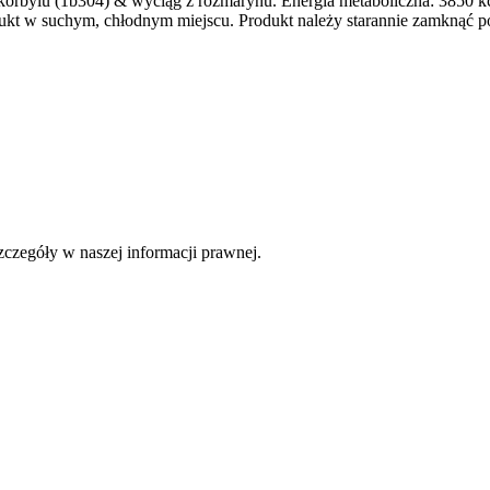
askorbylu (1b304) & wyciąg z rozmarynu. Energia metaboliczna: 3850 
ukt w suchym, chłodnym miejscu. Produkt należy starannie zamknąć p
czegóły w naszej informacji prawnej.