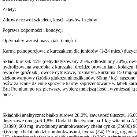
Zalety:
Zdrowy rozwój szkieletu, kości, stawów i zębów
Poprawa odporności i kondycji
Optymalny wzrost masy ciała i mięśni
Karma pełnoporcjowa z kurczakiem dla juniorów (1-24 mies.) dużych
Skład: kurczak 45% (dehydratyzowany 25%, odkostniony 20%), owies z
hydrolizowana wątróbka z kurczaka, drożdże browarniane, kolagen, hy
owoców (goździki, owoce cytrusowe, rozmaryn, kurkuma 150 mg/kg)
zielonowargowy (źródło glukozaminoglikanów, 60mg / kg), suszone 
psów zalecane dzienne spożycie karmy zaprezentowane w tabeli karmi
Brit Premium po raz pierwszy, wybierz mniejszą ilość i wymieszaj j
picia.
Składniki analityczne: białko surowe 28,0%, zawartość tłuszczu 1
tłuszczowe omega-6 1,8%. Dodatki dietetyczne na 1 kg: witamina A (
(3a890) 600 mg, uwodniony aminokwasowy chelat cynku (3b606) 90
0,65 mg, chelat miedzi z aminokwasami, hydrat (E4) 15 mg, organi