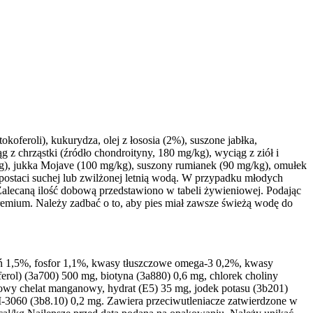
feroli), kukurydza, olej z łososia (2%), suszone jabłka,
z chrząstki (źródło chondroityny, 180 mg/kg), wyciąg z ziół i
), jukka Mojave (100 mg/kg), suszony rumianek (90 mg/kg), omułek
ostaci suchej lub zwilżonej letnią wodą. W przypadku młodych
Zalecaną ilość dobową przedstawiono w tabeli żywieniowej. Podając
Premium. Należy zadbać o to, aby pies miał zawsze świeżą wodę do
pń 1,5%, fosfor 1,1%, kwasy tłuszczowe omega-3 0,2%, kwasy
rol) (3a700) 500 mg, biotyna (3a880) 0,6 mg, chlorek choliny
y chelat manganowy, hydrat (E5) 35 mg, jodek potasu (3b201)
-3060 (3b8.10) 0,2 mg. Zawiera przeciwutleniacze zatwierdzone w