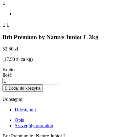



Brit Premium by Nature Junior L 3kg
52,50 zł
(17,50 zł za kg)
Brutto
Ilość

Dodaj do koszyka
Udostępnij
Udostępnij
Opis
Szczegóły produktu
Brit Premium by Nature Junior L