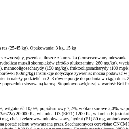
 ras (25-45 kg). Opakowania: 3 kg, 15 kg
wyczajny, pszenica, tłuszcz z kurczaka (konserwowany mieszanką toko
drolizat muszli skorupiaków (źródło glukozaminy, 260 mg/kg), wyciąg 
, mannooligosacharydy (150 mg/kg), fruktooligosacharydy (100 mg/kg
borówki (60mg/kg) Instrukcje dotyczące żywienia: można podawać w p
enia należy podzielić na 2–3 równe porcje do podania w ciągu dnia. 
ą z poprzednio stosowaną karmą. Stopniowo zwiększaj zawartość Brit 
6,0%, wilgotność 10,0%, popiół surowy 7,2%, włókno surowe 2,0%, wa
3a672a) 20 000 IU, witamina D3 (E671) 1200 IU, witamina E (α-tokofe
 mg, chelat żelazowo-aminokwasowy, hydrat (E1) 80 mg, aminokwasow
czna postać selenu wytwarzana przez Saccharomyces cerevisiae CNCM I