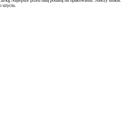
kcal/kg Najlepsze przed datą podaną na opakowaniu. Należy unikać
o użyciu.