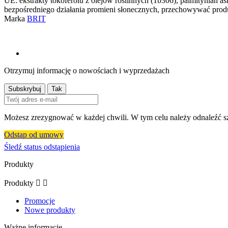
UE: ekstrakty tokoferolu z olejów roślinnych (1b306), palmitynian 
bezpośredniego działania promieni słonecznych, przechowywać prod
Marka
BRIT
Otrzymuj informację o nowościach i wyprzedażach
Możesz zrezygnować w każdej chwili. W tym celu należy odnaleźć sz
Odstąp od umowy
Śledź status odstąpienia
Produkty
Produkty


Promocje
Nowe produkty
Ważne informacje