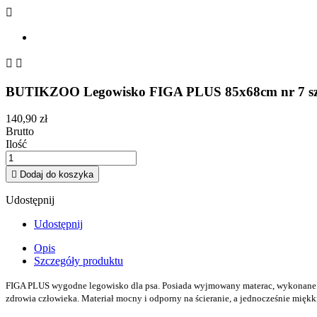



BUTIKZOO Legowisko FIGA PLUS 85x68cm nr 7 szar
140,90 zł
Brutto
Ilość

Dodaj do koszyka
Udostępnij
Udostępnij
Opis
Szczegóły produktu
FIGA PLUS wygodne legowisko dla psa. Posiada wyjmowany materac, wykonane star
zdrowia człowieka. Materiał mocny i odporny na ścieranie, a jednocześnie miękki