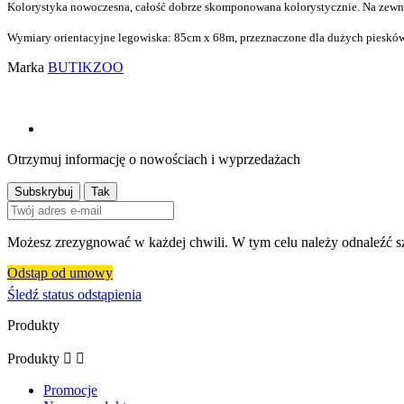
Kolorystyka nowoczesna, całość dobrze skomponowana kolorystycznie. Na zewnąt
Wymiary orientacyjne legowiska: 85cm
x 68m, przeznaczone dla dużych piesków
Marka
BUTIKZOO
Otrzymuj informację o nowościach i wyprzedażach
Możesz zrezygnować w każdej chwili. W tym celu należy odnaleźć sz
Odstąp od umowy
Śledź status odstąpienia
Produkty
Produkty


Promocje