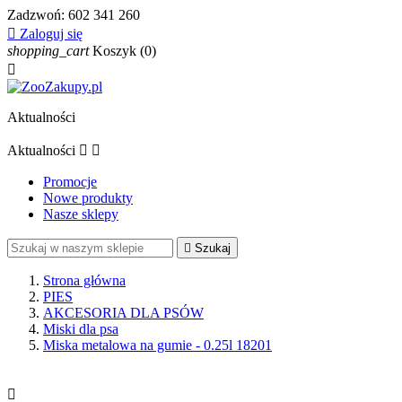
Zadzwoń:
602 341 260

Zaloguj się
shopping_cart
Koszyk
(0)

Aktualności
Aktualności


Promocje
Nowe produkty
Nasze sklepy

Szukaj
Strona główna
PIES
AKCESORIA DLA PSÓW
Miski dla psa
Miska metalowa na gumie - 0.25l 18201
