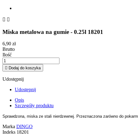


Miska metalowa na gumie - 0.25l 18201
6,90 zł
Brutto
Ilość

Dodaj do koszyka
Udostępnij
Udostępnij
Opis
Szczegóły produktu
Sprawdzona, miska ze stali nierdzewnej. Przeznaczona zarówno do pokarmu
Marka
DINGO
Indeks
18201