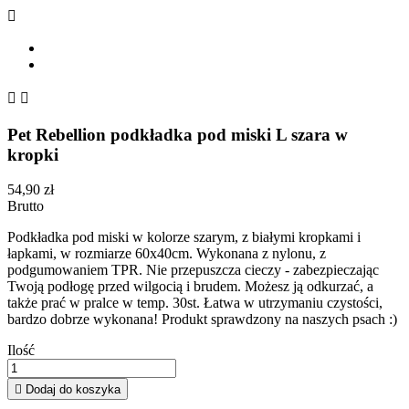



Pet Rebellion podkładka pod miski L szara w
kropki
54,90 zł
Brutto
Podkładka pod miski w kolorze szarym, z białymi kropkami i
łapkami, w rozmiarze 60x40cm. Wykonana z nylonu, z
podgumowaniem TPR. Nie przepuszcza cieczy - zabezpieczając
Twoją podłogę przed wilgocią i brudem. Możesz ją odkurzać, a
także prać w pralce w temp. 30st. Łatwa w utrzymaniu czystości,
bardzo dobrze wykonana! Produkt sprawdzony na naszych psach :)
Ilość

Dodaj do koszyka