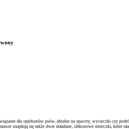
rwony
anie dla opiekunów psów, idealne na spacery, wycieczki czy podr
wie znajdują się także dwie składane, silikonowe miseczki, które uł