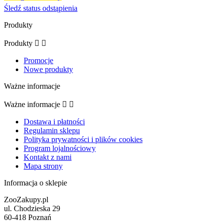
Śledź status odstąpienia
Produkty
Produkty


Promocje
Nowe produkty
Ważne informacje
Ważne informacje


Dostawa i płatności
Regulamin sklepu
Polityka prywatności i plików cookies
Program lojalnościowy
Kontakt z nami
Mapa strony
Informacja o sklepie
ZooZakupy.pl
ul. Chodzieska 29
60-418 Poznań