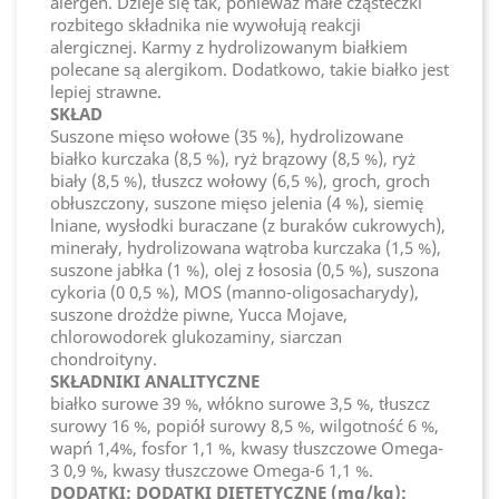
alergen. Dzieje się tak, ponieważ małe cząsteczki
rozbitego składnika nie wywołują reakcji
alergicznej. Karmy z hydrolizowanym białkiem
polecane są alergikom. Dodatkowo, takie białko jest
lepiej strawne.
SKŁAD
Suszone mięso wołowe (35 %), hydrolizowane
białko kurczaka (8,5 %), ryż brązowy (8,5 %), ryż
biały (8,5 %), tłuszcz wołowy (6,5 %), groch, groch
obłuszczony, suszone mięso jelenia (4 %), siemię
lniane, wysłodki buraczane (z buraków cukrowych),
minerały, hydrolizowana wątroba kurczaka (1,5 %),
suszone jabłka (1 %), olej z łososia (0,5 %), suszona
cykoria (0 0,5 %), MOS (manno-oligosacharydy),
suszone drożdże piwne, Yucca Mojave,
chlorowodorek glukozaminy, siarczan
chondroityny.
SKŁADNIKI ANALITYCZNE
białko surowe 39 %, włókno surowe 3,5 %, tłuszcz
surowy 16 %, popiół surowy 8,5 %, wilgotność 6 %,
wapń 1,4%, fosfor 1,1 %, kwasy tłuszczowe Omega-
3 0,9 %, kwasy tłuszczowe Omega-6 1,1 %.
DODATKI: DODATKI DIETETYCZNE (mg/kg):