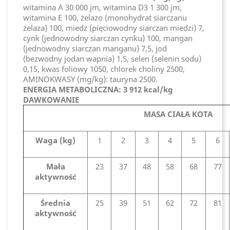
witamina A 30 000 jm, witamina D3 1 300 jm,
witamina E 100, żelazo (monohydrat siarczanu
żelaza) 100, miedz (pięciowodny siarczan miedzi) 7,
cynk (jednowodny siarczan cynku) 100, mangan
(jednowodny siarczan manganu) 7,5, jod
(bezwodny jodan wapnia) 1,5, selen (selenin sodu)
0,15, kwas foliowy 1050, chlorek choliny 2500,
AMINOKWASY (mg/kg): tauryna 2500.
ENERGIA METABOLICZNA: 3 912 kcal/kg
DAWKOWANIE
MASA CIAŁA KOTA
Waga (kg)
1
2
3
4
5
6
Mała
23
37
48
58
68
77
aktywność
Średnia
25
39
51
62
72
81
aktywność