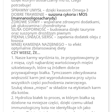
dzięki którym dostarczamy mu to, czego
potrzebuje!
SPRAWNY UMYSŁ – dzięki kwasom Omega-3
DOBRE TRAWIENIE –
suszona cykoria i MOS
(mannanooligosacharydy)
ZDROWE STAWY – wspierane zdrowymi dodatkami,
jak glukozamina i chondroityna
SILNA ODPORNOŚĆ – budowana dzięki taurynie
oraz suszonym drożdżom piwnym
PIĘKNĄ LŚNIĄCĄ SIERŚĆ – zapewnia dodatek oleju z
łososia
MNIEJ KAMIENIA NAZĘBNEGO – to efekt
optymalnie zbilansowanej diety
CZY WIESZ, ŻE…
1. Nasze karmy wyróżnia to, że przygotowujemy je
z mięsa, czyli najbardziej wartościowych mięśni
szkieletowych, które są źródłem dobrze
przyswajalnego białka. Tymczasem zdecydowana
większość karm jest wyprodukowana przy użyciu
wszystkich części pochodzenia zwierzęcego.
Szukaj słowa „mięso” w składzie na etykietach karm
dla kotów.
2. Hydroliza białek to proces, w którym białka są
dzielone na mniejsze części, dzięki czemu układ
immunologiczny kota nie identyfikuje ich jako