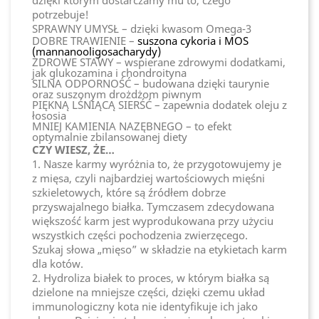
dzięki którym dostarczamy mu to, czego
potrzebuje!
SPRAWNY UMYSŁ – dzięki kwasom Omega-3
DOBRE TRAWIENIE –
suszona cykoria i MOS
(mannanooligosacharydy)
ZDROWE STAWY – wspierane zdrowymi dodatkami,
jak glukozamina i chondroityna
SILNA ODPORNOŚĆ – budowana dzięki taurynie
oraz suszonym drożdżom piwnym
PIĘKNĄ LŚNIĄCĄ SIERŚĆ – zapewnia dodatek oleju z
łososia
MNIEJ KAMIENIA NAZĘBNEGO – to efekt
optymalnie zbilansowanej diety
CZY WIESZ, ŻE…
1. Nasze karmy wyróżnia to, że przygotowujemy je
z mięsa, czyli najbardziej wartościowych mięśni
szkieletowych, które są źródłem dobrze
przyswajalnego białka. Tymczasem zdecydowana
większość karm jest wyprodukowana przy użyciu
wszystkich części pochodzenia zwierzęcego.
Szukaj słowa „mięso” w składzie na etykietach karm
dla kotów.
2. Hydroliza białek to proces, w którym białka są
dzielone na mniejsze części, dzięki czemu układ
immunologiczny kota nie identyfikuje ich jako