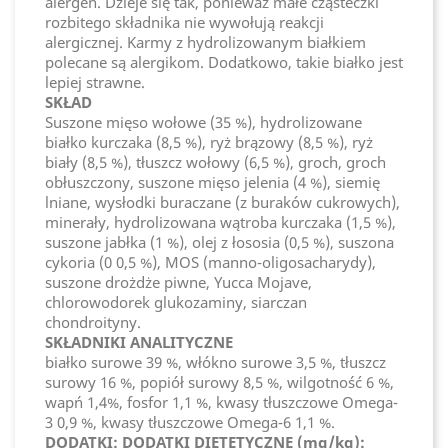
alergen. Dzieje się tak, ponieważ małe cząsteczki
rozbitego składnika nie wywołują reakcji
alergicznej. Karmy z hydrolizowanym białkiem
polecane są alergikom. Dodatkowo, takie białko jest
lepiej strawne.
SKŁAD
Suszone mięso wołowe (35 %), hydrolizowane
białko kurczaka (8,5 %), ryż brązowy (8,5 %), ryż
biały (8,5 %), tłuszcz wołowy (6,5 %), groch, groch
obłuszczony, suszone mięso jelenia (4 %), siemię
lniane, wysłodki buraczane (z buraków cukrowych),
minerały, hydrolizowana wątroba kurczaka (1,5 %),
suszone jabłka (1 %), olej z łososia (0,5 %), suszona
cykoria (0 0,5 %), MOS (manno-oligosacharydy),
suszone drożdże piwne, Yucca Mojave,
chlorowodorek glukozaminy, siarczan
chondroityny.
SKŁADNIKI ANALITYCZNE
białko surowe 39 %, włókno surowe 3,5 %, tłuszcz
surowy 16 %, popiół surowy 8,5 %, wilgotność 6 %,
wapń 1,4%, fosfor 1,1 %, kwasy tłuszczowe Omega-
3 0,9 %, kwasy tłuszczowe Omega-6 1,1 %.
DODATKI: DODATKI DIETETYCZNE (mg/kg):