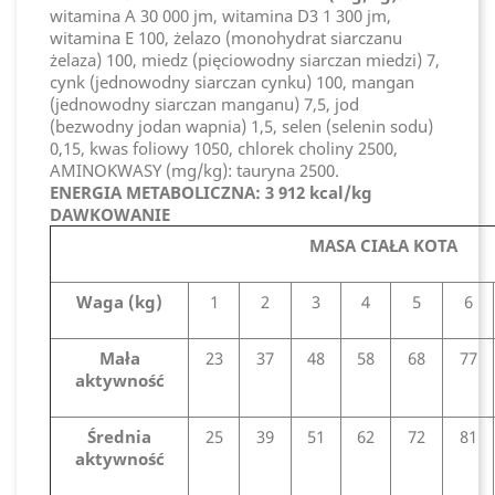
witamina A 30 000 jm, witamina D3 1 300 jm,
witamina E 100, żelazo (monohydrat siarczanu
żelaza) 100, miedz (pięciowodny siarczan miedzi) 7,
cynk (jednowodny siarczan cynku) 100, mangan
(jednowodny siarczan manganu) 7,5, jod
(bezwodny jodan wapnia) 1,5, selen (selenin sodu)
0,15, kwas foliowy 1050, chlorek choliny 2500,
AMINOKWASY (mg/kg): tauryna 2500.
ENERGIA METABOLICZNA: 3 912 kcal/kg
DAWKOWANIE
MASA CIAŁA KOTA
Waga (kg)
1
2
3
4
5
6
Mała
23
37
48
58
68
77
aktywność
Średnia
25
39
51
62
72
81
aktywność