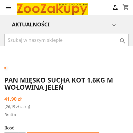
shopping_cart


AKTUALNOŚCI


PAN MIĘSKO SUCHA KOT 1.6KG M
WOŁOWINA JELEŃ
41,90 zł
(26,19 zł za kg)
Brutto
Ilość