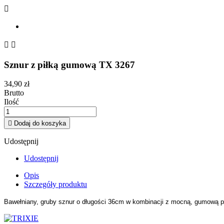



Sznur z piłką gumową TX 3267
34,90 zł
Brutto
Ilość

Dodaj do koszyka
Udostępnij
Udostępnij
Opis
Szczegóły produktu
Bawełniany, gruby sznur o długości 36cm w kombinacji z mocną, gumową pi