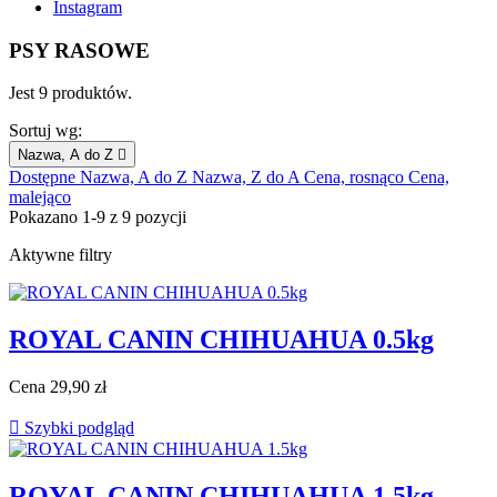
Instagram
PSY RASOWE
Jest 9 produktów.
Sortuj wg:
Nazwa, A do Z

Dostępne
Nazwa, A do Z
Nazwa, Z do A
Cena, rosnąco
Cena,
malejąco
Pokazano 1-9 z 9 pozycji
Aktywne filtry
ROYAL CANIN CHIHUAHUA 0.5kg
Cena
29,90 zł

Szybki podgląd
ROYAL CANIN CHIHUAHUA 1.5kg