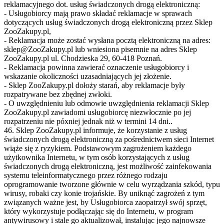
reklamacyjnego dot. usług świadczonych drogą elektroniczną:
- Usługobiorcy mają prawo składać reklamacje w sprawach
dotyczących usług świadczonych drogą elektroniczną przez Sklep
ZooZakupy.pl,
- Reklamacja może zostać wysłana pocztą elektroniczną na adres:
sklep@ZooZakupy.pl lub wniesiona pisemnie na adres Sklep
ZooZakupy.pl ul. Chodzieska 29, 60-418 Poznań.
- Reklamacja powinna zawierać oznaczenie usługobiorcy i
wskazanie okoliczności uzasadniających jej złożenie.
- Sklep ZooZakupy.pl dołoży starań, aby reklamacje były
rozpatrywane bez zbędnej zwłoki.
- O uwzględnieniu lub odmowie uwzględnienia reklamacji Sklep
ZooZakupy.pl zawiadomi usługobiorcę niezwłocznie po jej
rozpatrzeniu nie póxniej jednak niż w termini 14 dni..
46. Sklep ZooZakupy.pl informuje, że korzystanie z usług
świadczonych drogą elektroniczną za pośrednictwem sieci Internet
wiąże się z ryzykiem. Podstawowym zagrożeniem każdego
użytkownika Internetu, w tym osób korzystających z usług
świadczonych drogą elektroniczną, jest możliwość zainfekowania
systemu teleinformatycznego przez różnego rodzaju
oprogramowanie tworzone głównie w celu wyrządzania szkód, typu
wirusy, robaki czy konie trojańskie. By uniknąć zagrożeń z tym
związanych ważne jest, by Usługobiorca zaopatrzył swój sprzęt,
który wykorzystuje podłączając się do Internetu, w program
antywirusowy i stale go aktualizował, instalując jego najnowsze