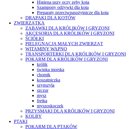
Higiena uszy oczy zęby kota
Szampony odżywki dla kota
Preparaty przeciwpasożytnicze dla kota
DRAPAKI DLA KOTÓW
ZWIERZĄTKA
ZABAWKI DLA KRÓLIKÓW I GRYZONI
AKCESORIA DLA KRÓLIKÓW I GRYZONI
ŚCIÓŁKI
PIELĘGNACJA MAŁYCH ZWIERZĄT
WITAMINY WAPNO
TRANSPORTERKI DLA KRÓLIKÓW I GRYZONI
POKARM DLA KRÓLIKÓW I GRYZONI
królik
świnka morska
chomik
koszatniczka
szynszyla
szczur
mysz
fretka
myszoskoczek
PRZYSMAKI DLA KRÓLIKÓW I GRYZONI
KOLBY
PTAKI
POKARM DLA PTAKÓW