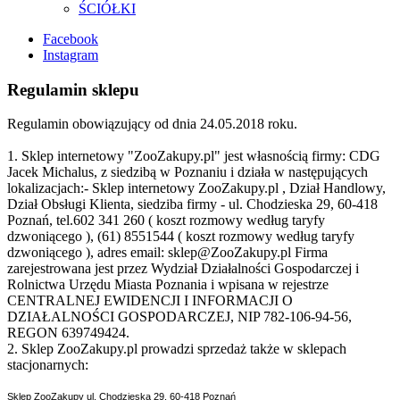
ŚCIÓŁKI
Facebook
Instagram
Regulamin sklepu
Regulamin obowiązujący od dnia 24.05.2018 roku.
1. Sklep internetowy "ZooZakupy.pl" jest własnością firmy: CDG
Jacek Michalus, z siedzibą w Poznaniu i działa w następujących
lokalizacjach:- Sklep internetowy ZooZakupy.pl , Dział Handlowy,
Dział Obsługi Klienta, siedziba firmy - ul. Chodzieska 29, 60-418
Poznań, tel.602 341 260 ( koszt rozmowy według taryfy
dzwoniącego ), (61) 8551544 ( koszt rozmowy według taryfy
dzwoniącego ), adres email: sklep@ZooZakupy.pl Firma
zarejestrowana jest przez Wydział Działalności Gospodarczej i
Rolnictwa Urzędu Miasta Poznania i wpisana w rejestrze
CENTRALNEJ EWIDENCJI I INFORMACJI O
DZIAŁALNOŚCI GOSPODARCZEJ, NIP 782-106-94-56,
REGON 639749424.
2. Sklep ZooZakupy.pl prowadzi sprzedaż także w sklepach
stacjonarnych:
Sklep ZooZakupy ul. Chodzieska 29, 60-418 Poznań