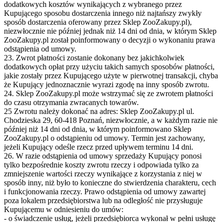
dodatkowych kosztów wynikających z wybranego przez
Kupującego sposobu dostarczenia innego niż najtańszy zwykły
sposób dostarczenia oferowany przez Sklep ZooZakupy.pl),
niezwłocznie nie później jednak niż 14 dni od dnia, w którym Sklep
ZooZakupy.pl został poinformowany o decyzji o wykonaniu prawa
odstąpienia od umowy.
23. Zwrot płatności zostanie dokonany bez jakichkolwiek
dodatkowych opłat przy użyciu takich samych sposobów płatności,
jakie zostały przez Kupującego użyte w pierwotnej transakcji, chyba
że Kupujący jednoznacznie wyrazi zgodę na inny sposób zwrotu.
24. Sklep ZooZakupy.pl może wstrzymać się ze zwrotem płatności
do czasu otrzymania zwracanych towarów.
25 Zwrotu należy dokonać na adres: Sklep ZooZakupy.pl ul.
Chodzieska 29, 60-418 Poznań, niezwłocznie, a w każdym razie nie
później niż 14 dni od dnia, w którym poinformowano Sklep
ZooZakupy.pl o odstąpieniu od umowy. Termin jest zachowany,
jeżeli Kupujący odeśle rzecz przed upływem terminu 14 dni.
26. W razie odstąpienia od umowy sprzedaży Kupujący ponosi
tylko bezpośrednie koszty zwrotu rzeczy i odpowiada tylko za
zmniejszenie wartości rzeczy wynikające z korzystania z niej w
sposób inny, niż było to konieczne do stwierdzenia charakteru, cech
i funkcjonowania rzeczy. Prawo odstąpienia od umowy zawartej
poza lokalem przedsiębiorstwa lub na odległość nie przysługuje
Kupującemu w odniesieniu do umów:
- o świadczenie usług, jeżeli przedsiębiorca wykonał w pełni usługę