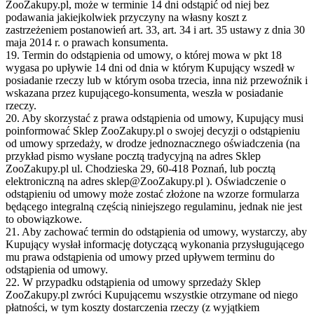
ZooZakupy.pl, może w terminie 14 dni odstąpić od niej bez
podawania jakiejkolwiek przyczyny na własny koszt z
zastrzeżeniem postanowień art. 33, art. 34 i art. 35 ustawy z dnia 30
maja 2014 r. o prawach konsumenta.
19. Termin do odstąpienia od umowy, o której mowa w pkt 18
wygasa po upływie 14 dni od dnia w którym Kupujący wszedł w
posiadanie rzeczy lub w którym osoba trzecia, inna niż przewoźnik i
wskazana przez kupującego-konsumenta, weszła w posiadanie
rzeczy.
20. Aby skorzystać z prawa odstąpienia od umowy, Kupujący musi
poinformować Sklep ZooZakupy.pl o swojej decyzji o odstąpieniu
od umowy sprzedaży, w drodze jednoznacznego oświadczenia (na
przykład pismo wysłane pocztą tradycyjną na adres Sklep
ZooZakupy.pl ul. Chodzieska 29, 60-418 Poznań, lub pocztą
elektroniczną na adres sklep@ZooZakupy.pl ). Oświadczenie o
odstąpieniu od umowy może zostać złożone na wzorze formularza
będącego integralną częścią niniejszego regulaminu, jednak nie jest
to obowiązkowe.
21. Aby zachować termin do odstąpienia od umowy, wystarczy, aby
Kupujący wysłał informację dotyczącą wykonania przysługującego
mu prawa odstąpienia od umowy przed upływem terminu do
odstąpienia od umowy.
22. W przypadku odstąpienia od umowy sprzedaży Sklep
ZooZakupy.pl zwróci Kupującemu wszystkie otrzymane od niego
płatności, w tym koszty dostarczenia rzeczy (z wyjątkiem