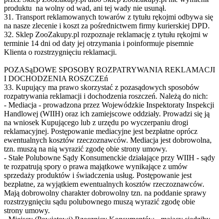
produktu na wolny od wad, ani tej wady nie usunął.
31. Transport reklamowanych towarów z tytułu rękojmi odbywa się
na nasze zlecenie i koszt za pośrednictwem firmy kurierskiej DPD.
32. Sklep ZooZakupy.pl rozpoznaje reklamację z tytułu rękojmi w
terminie 14 dni od daty jej otrzymania i poinformuje pisemnie
Klienta o rozstrzygnięciu reklamacji.
POZASąDOWE SPOSOBY ROZPATRYWANIA REKLAMACJI
I DOCHODZENIA ROSZCZEń
33. Kupujący ma prawo skorzystać z pozasądowych sposobów
rozpatrywania reklamacji i dochodzenia roszczeń. Należą do nich:
- Mediacja - prowadzona przez Wojewódzkie Inspektoraty Inspekcji
Handlowej (WIIH) oraz ich zamiejscowe oddziały. Prowadzi się ją
na wniosek Kupującego lub z urzędu po wyczerpaniu drogi
reklamacyjnej. Postępowanie mediacyjne jest bezpłatne oprócz
ewentualnych kosztów rzeczoznawców. Mediacja jest dobrowolna,
tzn. muszą na nią wyrazić zgodę obie strony umowy.
- Stałe Polubowne Sądy Konsumenckie działające przy WIIH - sądy
te rozpatrują spory o prawa majątkowe wynikające z umów
sprzedaży produktów i świadczenia usług. Postępowanie jest
bezpłatne, za wyjątkiem ewentualnych kosztów rzeczoznawców.
Mają dobrowolny charakter dobrowolny tzn. na poddanie sprawy
rozstrzygnięciu sądu polubownego muszą wyrazić zgodę obie
strony umowy.