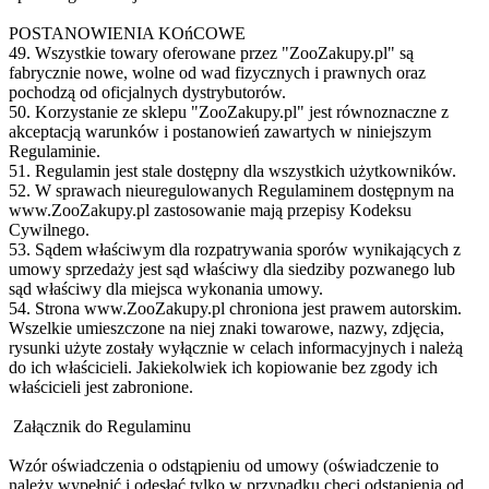
POSTANOWIENIA KOńCOWE
49. Wszystkie towary oferowane przez "ZooZakupy.pl" są
fabrycznie nowe, wolne od wad fizycznych i prawnych oraz
pochodzą od oficjalnych dystrybutorów.
50. Korzystanie ze sklepu "ZooZakupy.pl" jest równoznaczne z
akceptacją warunków i postanowień zawartych w niniejszym
Regulaminie.
51. Regulamin jest stale dostępny dla wszystkich użytkowników.
52. W sprawach nieuregulowanych Regulaminem dostępnym na
www.ZooZakupy.pl zastosowanie mają przepisy Kodeksu
Cywilnego.
53. Sądem właściwym dla rozpatrywania sporów wynikających z
umowy sprzedaży jest sąd właściwy dla siedziby pozwanego lub
sąd właściwy dla miejsca wykonania umowy.
54. Strona www.ZooZakupy.pl chroniona jest prawem autorskim.
Wszelkie umieszczone na niej znaki towarowe, nazwy, zdjęcia,
rysunki użyte zostały wyłącznie w celach informacyjnych i należą
do ich właścicieli. Jakiekolwiek ich kopiowanie bez zgody ich
właścicieli jest zabronione.
Załącznik do Regulaminu
Wzór oświadczenia o odstąpieniu od umowy (oświadczenie to
należy wypełnić i odesłać tylko w przypadku chęci odstąpienia od