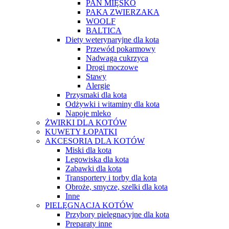
PAN MIĘSKO
PAKA ZWIERZAKA
WOOLF
BALTICA
Diety weterynaryjne dla kota
Przewód pokarmowy
Nadwaga cukrzyca
Drogi moczowe
Stawy
Alergie
Przysmaki dla kota
Odżywki i witaminy dla kota
Napoje mleko
ŻWIRKI DLA KOTÓW
KUWETY ŁOPATKI
AKCESORIA DLA KOTÓW
Miski dla kota
Legowiska dla kota
Zabawki dla kota
Transportery i torby dla kota
Obroże, smycze, szelki dla kota
Inne
PIELĘGNACJA KOTÓW
Przybory pielęgnacyjne dla kota
Preparaty inne