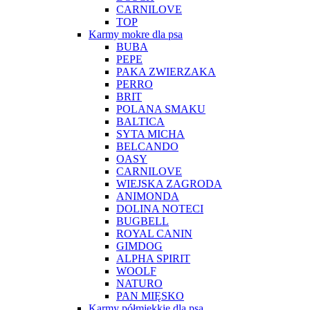
CARNILOVE
TOP
Karmy mokre dla psa
BUBA
PEPE
PAKA ZWIERZAKA
PERRO
BRIT
POLANA SMAKU
BALTICA
SYTA MICHA
BELCANDO
OASY
CARNILOVE
WIEJSKA ZAGRODA
ANIMONDA
DOLINA NOTECI
BUGBELL
ROYAL CANIN
GIMDOG
ALPHA SPIRIT
WOOLF
NATURO
PAN MIĘSKO
Karmy półmiękkie dla psa