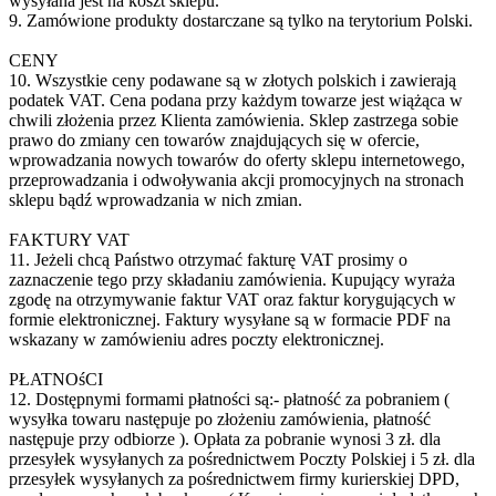
wysyłana jest na koszt sklepu.
9. Zamówione produkty dostarczane są tylko na terytorium Polski.
CENY
10. Wszystkie ceny podawane są w złotych polskich i zawierają
podatek VAT. Cena podana przy każdym towarze jest wiążąca w
chwili złożenia przez Klienta zamówienia. Sklep zastrzega sobie
prawo do zmiany cen towarów znajdujących się w ofercie,
wprowadzania nowych towarów do oferty sklepu internetowego,
przeprowadzania i odwoływania akcji promocyjnych na stronach
sklepu bądź wprowadzania w nich zmian.
FAKTURY VAT
11. Jeżeli chcą Państwo otrzymać fakturę VAT prosimy o
zaznaczenie tego przy składaniu zamówienia. Kupujący wyraża
zgodę na otrzymywanie faktur VAT oraz faktur korygujących w
formie elektronicznej. Faktury wysyłane są w formacie PDF na
wskazany w zamówieniu adres poczty elektronicznej.
PŁATNOśCI
12. Dostępnymi formami płatności są:- płatność za pobraniem (
wysyłka towaru następuje po złożeniu zamówienia, płatność
następuje przy odbiorze ). Opłata za pobranie wynosi 3 zł. dla
przesyłek wysyłanych za pośrednictwem Poczty Polskiej i 5 zł. dla
przesyłek wysyłanych za pośrednictwem firmy kurierskiej DPD,