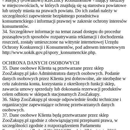
- Miejscy (Powiatowi) Rzecznicy Konsumentów - mający siedziby
w miejscowościach, w których znajdują się są starostwa powiatowe
lub urzędy miasta na prawach powiatu. Do ich zadań należy w
szczególności zapewnienie bezpłatnego poradnictwa
konsumenckiego i informacji prawnej w zakresie ochrony interesów
konsumentów.
34. Szczegółowe informacje na temat zasad dostępu do procedur
pozasądowych sposobów rozpatrywania reklamacji i dochodzenia
roszczeń, zostały umieszczone na witrynie internetowej Urzędu
Ochrony Konkurencji i Konsumentów, pod adresem internetowym
http://www.uokik.gov.pl/spory_konsumenckie.php.
OCHRONA DANYCH OSOBOWYCH
35. Dane osobowe Klienta są przetwarzane przez sklep
ZooZakupy.pl jako Administratora danych osobowych. Podanie
danych osobowych przez Klienta jest dobrowolne, ale niezbędne w
celu założenia konta, korzystania z określonych funkcji sklep,
zawarcia umowy sprzedaży lub dokonania rezerwacji produktów
celem odbioru w sklepach stacjonarnych ZooZakupy.
36. Sklep ZooZakupy.pl stosuje odpowiednie środki techniczne i
organizacyjne zapewniające ochronę przetwarzanych danych
osobowych.
37. Dane osobowe Klienta będą przetwarzane przez sklep
ZooZakupy.pl zgodnie z obowiązującymi przepisami prawa, w
szczególności zgodnie z rozporządzeniem Parlamentu