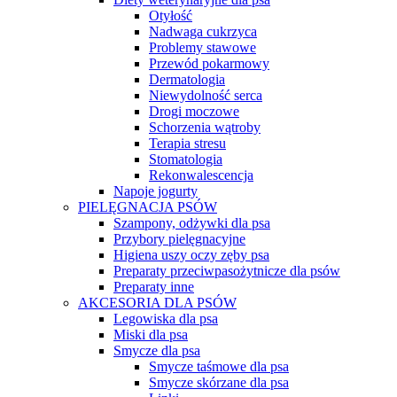
Otyłość
Nadwaga cukrzyca
Problemy stawowe
Przewód pokarmowy
Dermatologia
Niewydolność serca
Drogi moczowe
Schorzenia wątroby
Terapia stresu
Stomatologia
Rekonwalescencja
Napoje jogurty
PIELĘGNACJA PSÓW
Szampony, odżywki dla psa
Przybory pielęgnacyjne
Higiena uszy oczy zęby psa
Preparaty przeciwpasożytnicze dla psów
Preparaty inne
AKCESORIA DLA PSÓW
Legowiska dla psa
Miski dla psa
Smycze dla psa
Smycze taśmowe dla psa
Smycze skórzane dla psa