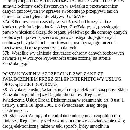
Europejskiego i Rady (UE) 2016/679 z dnia 27 kwietnia 2016 r. w
sprawie ochrony osób fizycznych w związku z przetwarzaniem
danych osobowych i w sprawie swobodnego przepływu takich
danych oraz uchylenia dyrektywy 95/46/WE
37a. Klientowi co do zasady, w zależności od korzystania z
konkretnych funkcjonalności sklepu ZooZakupy.pl, przysługuje
prawo wniesienia skargi do organu właściwego dla ochrony danych
osobowych, prawo sprzeciwu, prawo dostępu do jego danych
osobowych, żądania ich sprostowania, usunięcia, ograniczenia
przetwarzania oraz przenoszenia danych.
37b. Wszelkie wyjaśnienia dotyczące ochrony danych osobowych
zawarte są w Polityce Prywatności umieszczonej na stronie
ZooZakupy.pl
POSTANOWIENIA SZCZEGóLNE ZWIąZANE ZE
śWIADCZENIEM PRZEZ SKLEP INTERNETOWY USŁUG
DROGą ELEKTRONICZNą
38. W zakresie usług świadczonych drogą elektroniczną przez Sklep
ZooZakupy.pl, niniejszy Regulamin stanowi Regulamin
świadczenia Usług Drogą Elektroniczną w rozumieniu art. 8 ust. 1
ustawy z dnia 18 lipca 2002 r. o świadczeniu usług drogą
elektroniczną.
39. Sklep ZooZakupy.pl nieodpłatnie udostępnia usługobiorcom
niniejszy Regulamin przed zawarciem umowy o świadczenie usług
drogą elektroniczną, także w taki sposób, który umożliwia