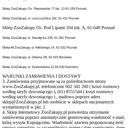
Sklep ZooZakupy Os. Piastowskie 77 lok. 13 61-159 Poznań.
Sklep ZooZakupy ul. Leszczyńska 192, 61-411 Poznań
Sklep ZooZakupy Os. Pod Lipami 104 lok. A, 61-640 Poznań
Sklep ZooZakupy ul. Starołęcka 235, 61-361 Poznań
Sklep Ali ZooZakupy ul. Kilińskiego 14, 61-532 Poznań
Sklep ZooZakupy ul. Główna 2B, 62-023 Borówiec
Sklep ZooZakupy ul. Szamotulska 21 64-530 Kaźmierz
WARUNKI ZAMóWIENIA I DOSTAWY
3. Zamówienia przyjmowane są za pośrednictwem strony
www.ZooZakupy.pl, telefonicznie 602 341 260 ( koszt rozmowy
według taryfy dzwoniącego ), (61) 8551544 ( koszt rozmowy
według taryfy dzwoniącego ) , mailowo poprzez adres
sklep@ZooZakupy.pl lub osobiście w sklepach stacjonarnych
wymienionych w pkt. 2
4. Sklep Internetowy ZooZakupy.pl potwierdza otrzymanie
zamówienia poprzez automatycznie generowaną wiadomość e-mail,
którą wysyła Kupującemu. Wiadomość zawiera proponowaną treść
umowy sprzedaży, w szczególności: numer i datę zamówienia, dane