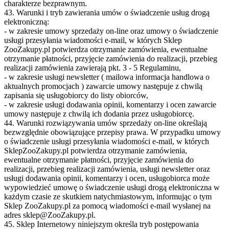
charakterze bezprawnym.
43. Warunki i tryb zawierania umów o świadczenie usług drogą
elektroniczną:
- w zakresie umowy sprzedaży on-line oraz umowy o świadczenie
usługi przesyłania wiadomości e-mail, w których Sklep
ZooZakupy.pl potwierdza otrzymanie zamówienia, ewentualne
otrzymanie płatności, przyjęcie zamówienia do realizacji, przebieg
realizacji zamówienia zawierają pkt. 3 - 5 Regulaminu,
- w zakresie usługi newsletter ( mailowa informacja handlowa o
aktualnych promocjach ) zawarcie umowy następuje z chwilą
zapisania się usługobiorcy do listy obiorców,
- w zakresie usługi dodawania opinii, komentarzy i ocen zawarcie
umowy następuje z chwilą ich dodania przez usługobiorcę.
44. Warunki rozwiązywania umów sprzedaży on-line określają
bezwzględnie obowiązujące przepisy prawa. W przypadku umowy
o świadczenie usługi przesyłania wiadomości e-mail, w których
SklepZooZakupy.pl potwierdza otrzymanie zamówienia,
ewentualne otrzymanie płatności, przyjęcie zamówienia do
realizacji, przebieg realizacji zamówienia, usługi newsletter oraz
usługi dodawania opinii, komentarzy i ocen, usługobiorca może
wypowiedzieć umowę o świadczenie usługi drogą elektroniczna w
każdym czasie ze skutkiem natychmiastowym, informując o tym
Sklep ZooZakupy.pl za pomocą wiadomości e-mail wysłanej na
adres sklep@ZooZakupy.pl.
45. Sklep Internetowy niniejszym określa tryb postępowania