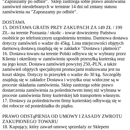
"Zapraszamy po odbiór". Sklep zastrzega sobie prawo anulowania
zamówień nieodebranych w terminie 14 dni od zmiany statusu
zamówienia na "Zapraszamy po odbiór".
DOSTAWA
15. DOSTAWA GRATIS PRZY ZAKUPACH ZA 149 ZŁ / 199
ZŁ- na terenie Poznania / okolic - towar dowieziemy Państwu
osobiście po telefonicznym uzgodnieniu terminu. Darmowa dostawa
dotyczy zamówień o wadze do 45kg. Lista miejscowości objętych
darmową dostawą znajdują się w zakładce "Dostawa i płatności"
16. Dostawa towaru na terenie Polski odbywa się w wybrany przez
Klienta i określony w zamówieniu sposób przesyłką kurierską oraz
na jego koszt. Dostawa zamówień powyżej 250,-PLN, a także
zamówień objętych specjalnymi promocjami realizowana jest na
koszt sklepu. Dotyczy to przesyłek o wadze do 30 kg. Szczegóły
znajdują się w zakładce Dostawa i wysyłka oraz widoczne są w
procesie składania zamówienia. Sklep zastrzega sobie prawo
dostarczenia zamówienia za pośrednictwem innej niż wybrana w
procesie zamówienia firmy kurierskiej lub transportem własnym.
17. Dostawy za pośrednictwem firmy kurierskiej odbywają się w
dni robocze od poniedziałku do piątku.
PRAWO ODSTąPIENIA OD UMOWY I ZASADY ZWROTU
ZAKUPIONEGO TOWARU
18. Kupujący, który zawarł umowę sprzedaży ze Sklepem