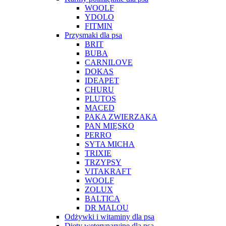
WOOLF
YDOLO
FITMIN
Przysmaki dla psa
BRIT
BUBA
CARNILOVE
DOKAS
IDEAPET
CHURU
PLUTOS
MACED
PAKA ZWIERZAKA
PAN MIĘSKO
PERRO
SYTA MICHA
TRIXIE
TRZYPSY
VITAKRAFT
WOOLF
ZOLUX
BALTICA
DR MALOU
Odżywki i witaminy dla psa
Diety weterynaryjne dla psa