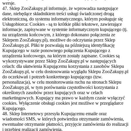
wersje.
47. Sklep ZooZakupy.pl informuje, że wprowadza następujące
dane, niebędące składnikiem treści usługi świadczonej drogą
elektroniczną, do systemu informatycznego, którym posługuje się
Usługobiorca: Cookies - są to krótkie pliki tekstowe, zawierające
informacje, zapisywane w systemie informatycznym kupującego (tj.
na urządzeniu końcowym, z którego dokonano połączenia ze
Sklepem ZooZakupy.pl), możliwe do odczytania przez Sklep
ZooZakupy.pl. Pliki te pozwalają na późniejszą identyfikację
Kupującego w razie ponownego połączenia Kupującego z
urządzenia końcowego, na którym zostały zapisane. Cookies są
wykorzystywane przez Sklep ZooZakupy.pl w następujących
celach: dla ułatwienia Kupującemu korzystania z zasobów Sklepu
ZooZakupy.pl, w celu dostosowania wyglądu Sklepu ZooZakupy.pl
do oczekiwań i potrzeb konkretnego kupującego (tzw.
personalizacja), w celu monitorowania ruchu na stronach Sklepu
ZooZakupy.pl, w tym porównania częstotliwości korzystania z
określonych zasobów przez kupujących oraz w celach
marketingowych. Kupujący ma prawo w każdym czasie wyłączyć
cookies. Wyłączenie obsługi cookies jest możliwe w przeglądarce
Kupującego.
48. Sklep Internetowy przesyła Kupującemu emaile oraz
wiadomości SMS, w których potwierdza otrzymanie zamówienia,
ewentualne otrzymanie płatności, przyjęcie zamówienia do realizacji
i przebieg realizacji zamówienia.