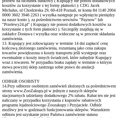
przelew na rachunek bankowy ( Kupujący nie ponosi dodatkowych
kosztów za korzystanie z tej formy płatności ): CDG Jacek
Michalus, ul Chodzieska 29, 60-418 Poznań, nr konta 84 1140 2004
0000 3602 3946 2263 ( wysyłka następuje po wpłynięciu pieniędzy
na nasze konto ), za pośrednictwem serwisów "Paynow" lub
"Przelewy24.pl" ( Kupujący nie ponosi dodatkowych kosztów za
korzystanie z tych form płatności ). Szczegóły znajdują się w
zakładce Dostawa i wysyłka oraz widoczne są w procesie składania
zamówienia.
13. Kupujący jest zobowiązany w terminie 14 dni zapłacić cenę
końcową złożonego zamówienia, rozumianą jako cena zakupu
towarów powiększona o koszty transportu jeśli występuje oraz
ewentualnie o koszty innych świadczeń, które nabędzie Kupujący
wraz z towarem. W przypadku braku zapłaty w terminie o którym
mowa powyżej sklep zastrzega sobie prawo do anulacji
zamówienia.
ODBIóR OSOBISTY
14.Przy odbiorze osobistym zamówień złożonych za pośrednictwem
strony www.ZooZakupy.pl w jednym z naszych sklepów
stacjonarnych udzielamy dodatkowego 2% rabatu. Rabat ten nie jest
naliczany w przypadku korzystania z kuponów rabatowych
programu lojalnościowego Zoozakupy i Przyjaciele. Odbiór
możliwy jest w godzinach funkcjonowania sklepów. Warunkiem
odbioru jest uzyskanie przez Państwa zamówienie statusu