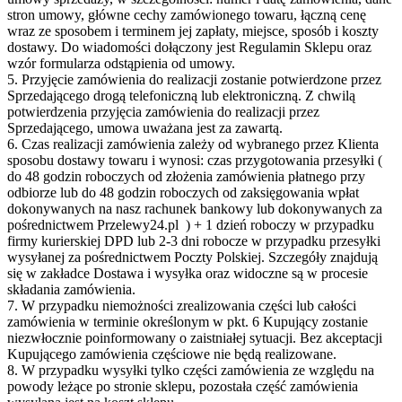
stron umowy, główne cechy zamówionego towaru, łączną cenę
wraz ze sposobem i terminem jej zapłaty, miejsce, sposób i koszty
dostawy. Do wiadomości dołączony jest Regulamin Sklepu oraz
wzór formularza odstąpienia od umowy.
5. Przyjęcie zamówienia do realizacji zostanie potwierdzone przez
Sprzedającego drogą telefoniczną lub elektroniczną. Z chwilą
potwierdzenia przyjęcia zamówienia do realizacji przez
Sprzedającego, umowa uważana jest za zawartą.
6. Czas realizacji zamówienia zależy od wybranego przez Klienta
sposobu dostawy towaru i wynosi: czas przygotowania przesyłki (
do 48 godzin roboczych od złożenia zamówienia płatnego przy
odbiorze lub do 48 godzin roboczych od zaksięgowania wpłat
dokonywanych na nasz rachunek bankowy lub dokonywanych za
pośrednictwem Przelewy24.pl ) + 1 dzień roboczy w przypadku
firmy kurierskiej DPD lub 2-3 dni robocze w przypadku przesyłki
wysyłanej za pośrednictwem Poczty Polskiej. Szczegóły znajdują
się w zakładce Dostawa i wysyłka oraz widoczne są w procesie
składania zamówienia.
7. W przypadku niemożności zrealizowania części lub całości
zamówienia w terminie określonym w pkt. 6 Kupujący zostanie
niezwłocznie poinformowany o zaistniałej sytuacji. Bez akceptacji
Kupującego zamówienia częściowe nie będą realizowane.
8. W przypadku wysyłki tylko części zamówienia ze względu na
powody leżące po stronie sklepu, pozostała część zamówienia