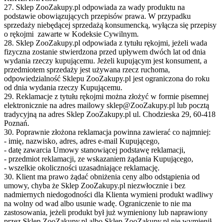
27. Sklep ZooZakupy.pl odpowiada za wady produktu na
podstawie obowiązujących przepisów prawa. W przypadku
sprzedaży niebędącej sprzedażą konsumencką, wyłącza się przepisy
o rękojmi zawarte w Kodeksie Cywilnym.
28. Sklep ZooZakupy.pl odpowiada z tytułu rękojmi, jeżeli wada
fizyczna zostanie stwierdzona przed upływem dwóch lat od dnia
wydania rzeczy kupującemu. Jeżeli kupującym jest konsument, a
przedmiotem sprzedaży jest używana rzecz ruchoma,
odpowiedzialność Sklepu ZooZakupy.pl jest ograniczona do roku
od dnia wydania rzeczy Kupującemu.
29. Reklamacje z tytułu rękojmi można złożyć w formie pisemnej
elektronicznie na adres mailowy sklep@ZooZakupy.pl lub pocztą
tradycyjną na adres Sklep ZooZakupy.pl ul. Chodzieska 29, 60-418
Poznań.
30. Poprawnie złożona reklamacja powinna zawierać co najmniej:
- imię, nazwisko, adres, adres e-mail Kupującego,
- datę zawarcia Umowy stanowiącej podstawę reklamacji,
- przedmiot reklamacji, ze wskazaniem żądania Kupującego,
- wszelkie okoliczności uzasadniające reklamację.
30. Klient ma prawo żądać obniżenia ceny albo odstąpienia od
umowy, chyba że Sklep ZooZakupy.pl niezwłocznie i bez
nadmiernych niedogodności dla Klienta wymieni produkt wadliwy
na wolny od wad albo usunie wadę. Ograniczenie to nie ma
zastosowania, jeżeli produkt był już wymieniony lub naprawiony
przez Sklep ZooZakupy.pl albo Sklep ZooZakupy.pl nie wymienił