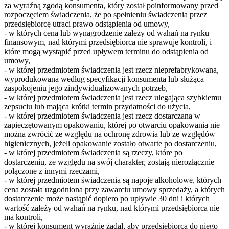
za wyraźną zgodą konsumenta, który został poinformowany przed
rozpoczęciem świadczenia, że po spełnieniu świadczenia przez
przedsiębiorcę utraci prawo odstąpienia od umowy,
- w których cena lub wynagrodzenie zależy od wahań na rynku
finansowym, nad którymi przedsiębiorca nie sprawuje kontroli, i
które mogą wystąpić przed upływem terminu do odstąpienia od
umowy,
- w której przedmiotem świadczenia jest rzecz nieprefabrykowana,
wyprodukowana według specyfikacji konsumenta lub służąca
zaspokojeniu jego zindywidualizowanych potrzeb,
- w której przedmiotem świadczenia jest rzecz ulegająca szybkiemu
zepsuciu lub mająca krótki termin przydatności do użycia,
- w której przedmiotem świadczenia jest rzecz dostarczana w
zapieczętowanym opakowaniu, której po otwarciu opakowania nie
można zwrócić ze względu na ochronę zdrowia lub ze względów
higienicznych, jeżeli opakowanie zostało otwarte po dostarczeniu,
- w której przedmiotem świadczenia są rzeczy, które po
dostarczeniu, ze względu na swój charakter, zostają nierozłącznie
połączone z innymi rzeczami,
- w której przedmiotem świadczenia są napoje alkoholowe, których
cena została uzgodniona przy zawarciu umowy sprzedaży, a których
dostarczenie może nastąpić dopiero po upływie 30 dni i których
wartość zależy od wahań na rynku, nad którymi przedsiębiorca nie
ma kontroli,
- w której konsument wyraźnie żądał, aby przedsiębiorca do niego