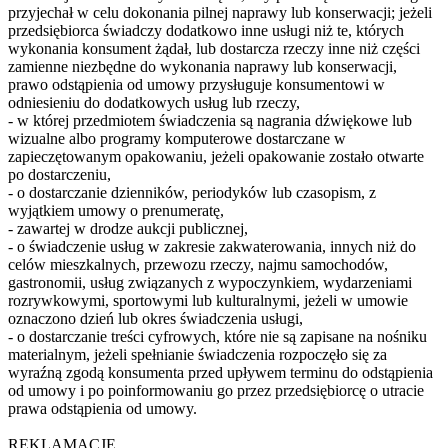
przyjechał w celu dokonania pilnej naprawy lub konserwacji; jeżeli
przedsiębiorca świadczy dodatkowo inne usługi niż te, których
wykonania konsument żądał, lub dostarcza rzeczy inne niż części
zamienne niezbędne do wykonania naprawy lub konserwacji,
prawo odstąpienia od umowy przysługuje konsumentowi w
odniesieniu do dodatkowych usług lub rzeczy,
- w której przedmiotem świadczenia są nagrania dźwiękowe lub
wizualne albo programy komputerowe dostarczane w
zapieczętowanym opakowaniu, jeżeli opakowanie zostało otwarte
po dostarczeniu,
- o dostarczanie dzienników, periodyków lub czasopism, z
wyjątkiem umowy o prenumeratę,
- zawartej w drodze aukcji publicznej,
- o świadczenie usług w zakresie zakwaterowania, innych niż do
celów mieszkalnych, przewozu rzeczy, najmu samochodów,
gastronomii, usług związanych z wypoczynkiem, wydarzeniami
rozrywkowymi, sportowymi lub kulturalnymi, jeżeli w umowie
oznaczono dzień lub okres świadczenia usługi,
- o dostarczanie treści cyfrowych, które nie są zapisane na nośniku
materialnym, jeżeli spełnianie świadczenia rozpoczęło się za
wyraźną zgodą konsumenta przed upływem terminu do odstąpienia
od umowy i po poinformowaniu go przez przedsiębiorcę o utracie
prawa odstąpienia od umowy.
REKLAMACJE