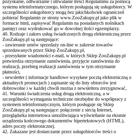
pozyskanie, odtwarzanie i utrwalanie treści Regulaminu za pomocą
systemu teleinformatycznego, którym posługują się usługobiorcy. W
szczególności usługobiorcy mogą bez jakichkolwiek ograniczeń
pobierać Regulamin ze strony www.ZooZakupy.pl jako plik w
formacie html, zapisywać Regulamin na posiadanych nośnikach
pamięci oraz wydrukować go w dowolnej ilości egzemplarzy.
40. Rodzaje i zakres usług świadczonych drogą elektroniczną przez
ZooZakupy.pl są następujące:
- zawieranie umów sprzedaży on-line w zakresie towarów
sprzedawanych przez Sklep ZooZakupy.pl,
- przesyłanie wiadomości e-mail, w których Sklep ZooZakupy.pl
potwierdza otrzymanie zamówienia, przyjęcie zamówienia do
realizacji, przebieg realizacji zamówienia w tym otrzymanie
płatności,
- newsletter ( informacje handlowe wysyłane pocztą elektorniczną o
aktualnych promocjach ) zapisanie się do listy obiorców jest
dobrowolne i w każdej chwili można z newslettera zrezygnować,
41. Warunki świadczenia usług drogą elektroniczną, a w
szczególności wymagania techniczne niezbędne do współpracy z
systemem teleinformatycznym, którym posługuje się Sklep
ZooZakupy.pl są następujące: połączenie z siecią Internet,
przeglądarka internetowa umożliwiająca wyświetlanie na ekranie
urządzenia końcowego dokumentów hipertekstowych (HTML),
adres poczty elektronicznej.
42. Zakazane jest dostarczanie przez usługobiorców treści o