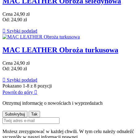
MAC LEATHER Obroża seledynowa
Cena
24,90 zł
Od:
24,90 zł

Szybki podgląd
MAC LEATHER Obroża turkusowa
Cena
24,90 zł
Od:
24,90 zł

Szybki podgląd
Pokazano 1-8 z 8 pozycji
Powrót do góry

Otrzymuj informację o nowościach i wyprzedażach
Możesz zrezygnować w każdej chwili. W tym celu należy odnaleźć
szczegóły w naszej informacji prawnej.