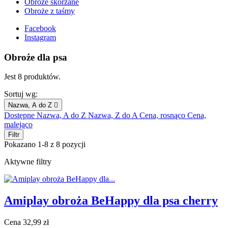
Obroże skórzane
Obroże z taśmy
Facebook
Instagram
Obroże dla psa
Jest 8 produktów.
Sortuj wg:
Nazwa, A do Z

Dostępne
Nazwa, A do Z
Nazwa, Z do A
Cena, rosnąco
Cena,
malejąco
Filtr
Pokazano 1-8 z 8 pozycji
Aktywne filtry
Amiplay obroża BeHappy dla psa cherry
Cena
32,99 zł