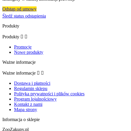
Odstąp od umowy
Śledź status odstąpienia
Produkty
Produkty


Promocje
Nowe produkty
Ważne informacje
Ważne informacje


Dostawa i płatności
Regulamin sklepu
Polityka prywatności i plików cookies
Program lojalnościowy
Kontakt z nami
Mapa strony
Informacja o sklepie
ZooZakupy.pl