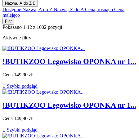
Nazwa, A do Z

Dostępne
Nazwa, A do Z
Nazwa, Z do A
Cena, rosnąco
Cena,
malejąco
Filtr
Pokazano 1-12 z 1002 pozycji
Aktywne filtry
!BUTIKZOO Legowisko OPONKA nr 1...
Cena
149,90 zł

Szybki podgląd
!BUTIKZOO Legowisko OPONKA nr 1...
Cena
149,90 zł

Szybki podgląd