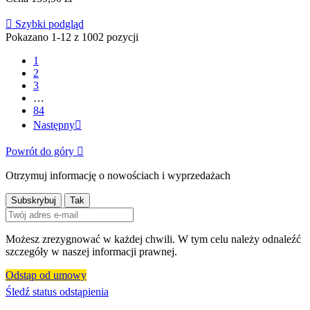

Szybki podgląd
Pokazano 1-12 z 1002 pozycji
1
2
3
…
84
Następny

Powrót do góry

Otrzymuj informację o nowościach i wyprzedażach
Możesz zrezygnować w każdej chwili. W tym celu należy odnaleźć
szczegóły w naszej informacji prawnej.
Odstąp od umowy
Śledź status odstąpienia