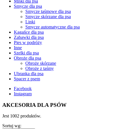
Miski dla psa
Smycze dla psa
Smycze taśmowe dla psa
Smycze skórzane dla psa
Linki
Smycze automatyczne dla psa
Kagańce dla psa
Zabawki dla psa
Pies w podróży
Inne
Szelki dla psa
Obroże dla psa
Obroże skórzane
Obroże z taśmy
Ubranka dla psa
Spacer z psem
Facebook
Instagram
AKCESORIA DLA PSÓW
Jest 1002 produktów.
Sortuj wg: