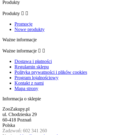
Produkty
Produkty


Promocje
Nowe produkty
Ważne informacje
Ważne informacje


Dostawa i płatności
Regulamin sklepu
Polityka prywatności i plików cookies
Program lojalnościowy
Kontakt z nami
Mapa strony
Informacja o sklepie
ZooZakupy.pl
ul. Chodzieska 29
60-418 Poznań
Polska
Zadzwoń:
602 341 260
Kontynuując przeglądanie tej witryny, zgadzasz się