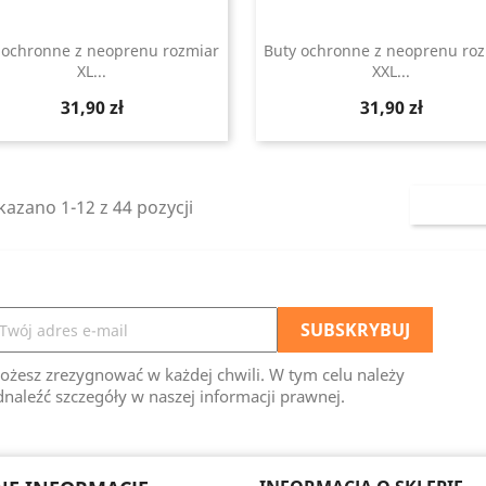
 ochronne z neoprenu rozmiar
Buty ochronne z neoprenu ro
XL...
XXL...
Szybki podgląd
Szybki podgląd


Cena
Cena
31,90 zł
31,90 zł
azano 1-12 z 44 pozycji
ożesz zrezygnować w każdej chwili. W tym celu należy
naleźć szczegóły w naszej informacji prawnej.