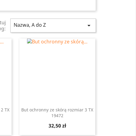
tuj
Nazwa, A do Z

wg:
 2 TX
But ochronny ze skórą rozmiar 3 TX
19472
Szybki podgląd

Cena
32,50 zł