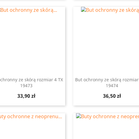
ochronny ze skórą rozmiar 4 TX
But ochronny ze skórą rozmiar
19473
19474
Szybki podgląd
Szybki podgląd


Cena
Cena
33,90 zł
36,50 zł