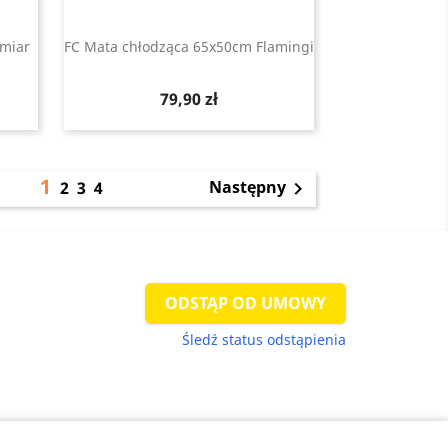
zmiar
FC Mata chłodząca 65x50cm Flamingi
Szybki podgląd

Cena
79,90 zł
1
Następny
2
3
4

ODSTĄP OD UMOWY
Śledź status odstąpienia