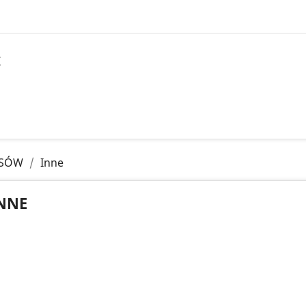
I
PSÓW
Inne
NNE