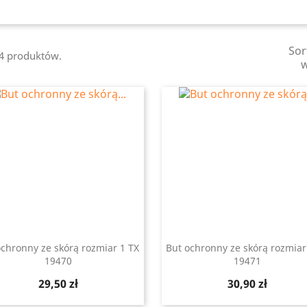
Sor
44 produktów.
ochronny ze skórą rozmiar 1 TX
But ochronny ze skórą rozmiar
19470
19471
Szybki podgląd
Szybki podgląd


Cena
Cena
29,50 zł
30,90 zł