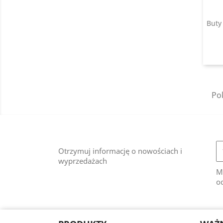
Buty
Pok
Otrzymuj informację o nowościach i
wyprzedażach
M
od