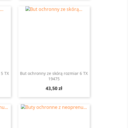
 5 TX
But ochronny ze skórą rozmiar 6 TX
19475
Szybki podgląd

Cena
43,50 zł