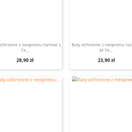
ochronne z neoprenu rozmiar L
Buty ochronne z neoprenu ro
TX...
M TX...
Szybki podgląd
Szybki podgląd


Cena
Cena
28,90 zł
23,90 zł