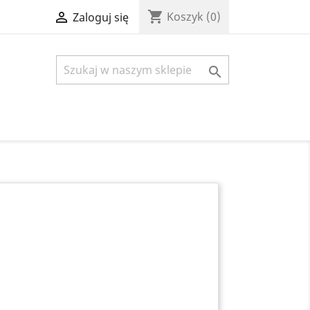
shopping_cart

Koszyk
(0)
Zaloguj się
