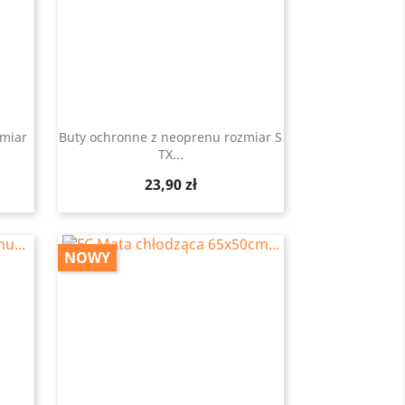
zmiar
Buty ochronne z neoprenu rozmiar S
TX...
Szybki podgląd

Cena
23,90 zł
NOWY