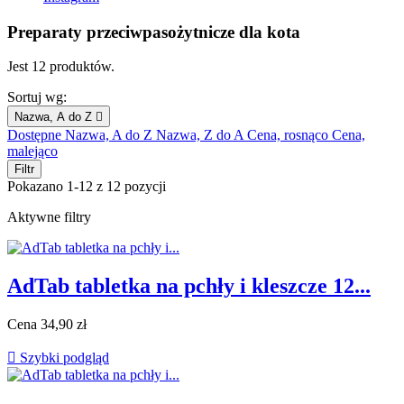
Preparaty przeciwpasożytnicze dla kota
Jest 12 produktów.
Sortuj wg:
Nazwa, A do Z

Dostępne
Nazwa, A do Z
Nazwa, Z do A
Cena, rosnąco
Cena,
malejąco
Filtr
Pokazano 1-12 z 12 pozycji
Aktywne filtry
AdTab tabletka na pchły i kleszcze 12...
Cena
34,90 zł

Szybki podgląd