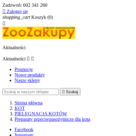
Zadzwoń:
602 341 260

Zaloguj się
shopping_cart
Koszyk
(0)

Aktualności
Aktualności


Promocje
Nowe produkty
Nasze sklepy

Szukaj
Strona główna
KOT
PIELĘGNACJA KOTÓW
Preparaty przeciwpasożytnicze dla kota
Facebook
Instagram