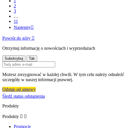
1
2
3
…
11
Następny

Powrót do góry

Otrzymuj informację o nowościach i wyprzedażach
Możesz zrezygnować w każdej chwili. W tym celu należy odnaleźć
szczegóły w naszej informacji prawnej.
Odstąp od umowy
Śledź status odstąpienia
Produkty
Produkty


Promocje