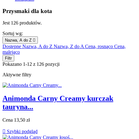
Przysmaki dla kota
Jest 126 produktów.
Sortuj wg:
Nazwa, A do Z

Dostępne
Nazwa, A do Z
Nazwa, Z do A
Cena, rosnąco
Cena,
malejąco
Filtr
Pokazano 1-12 z 126 pozycji
Aktywne filtry
Animonda Carny Creamy kurczak
tauryna...
Cena
13,50 zł

Szybki podgląd