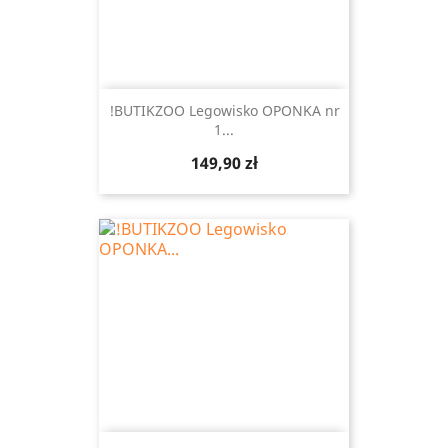
!BUTIKZOO Legowisko OPONKA nr
1...
Cena
149,90 zł