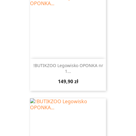
!BUTIKZOO Legowisko OPONKA nr
1...
Cena
149,90 zł