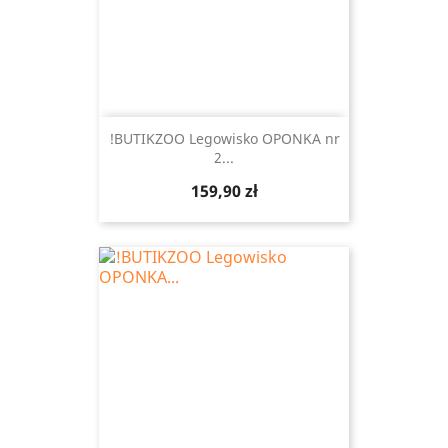
!BUTIKZOO Legowisko OPONKA nr
2...
Cena
159,90 zł