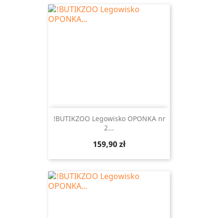
!BUTIKZOO Legowisko OPONKA nr
2...
Cena
159,90 zł