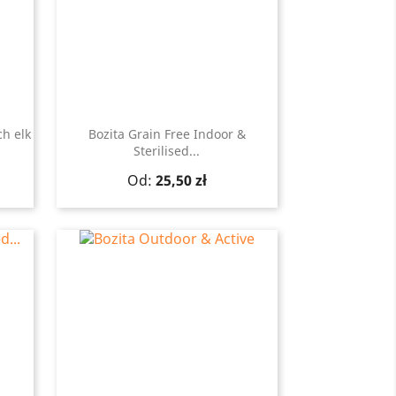
ch elk
Bozita Grain Free Indoor &
Sterilised...
Szybki podgląd

Cena
Od:
25,50 zł