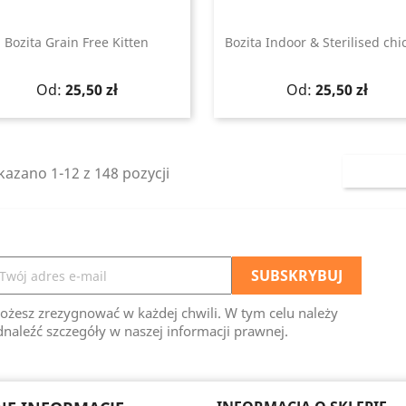
Bozita Grain Free Kitten
Bozita Indoor & Sterilised chi
Szybki podgląd
Szybki podgląd


Cena
Cena
Od:
25,50 zł
Od:
25,50 zł
azano 1-12 z 148 pozycji
ożesz zrezygnować w każdej chwili. W tym celu należy
naleźć szczegóły w naszej informacji prawnej.