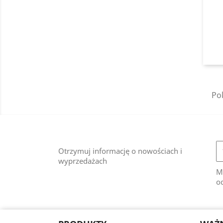
Pok
Otrzymuj informację o nowościach i
wyprzedażach
M
od