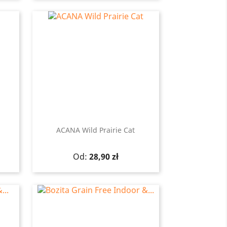
ACANA Wild Prairie Cat
Szybki podgląd

Cena
Od:
28,90 zł