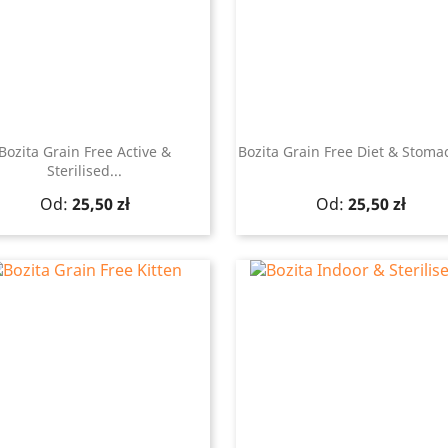
Bozita Grain Free Active &
Bozita Grain Free Diet & Stoma
Sterilised...
Szybki podgląd
Szybki podgląd


Cena
Cena
Od:
25,50 zł
Od:
25,50 zł