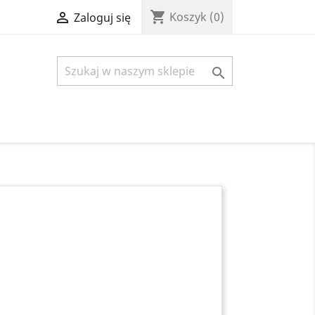
shopping_cart

Koszyk
(0)
Zaloguj się
