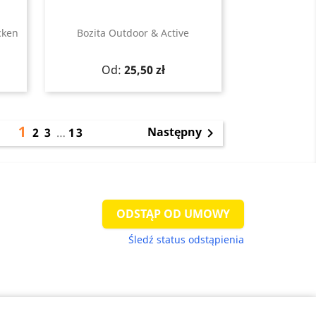
cken
Bozita Outdoor & Active
Szybki podgląd

Cena
Od:
25,50 zł
1
Następny
2
3
…
13

ODSTĄP OD UMOWY
Śledź status odstąpienia