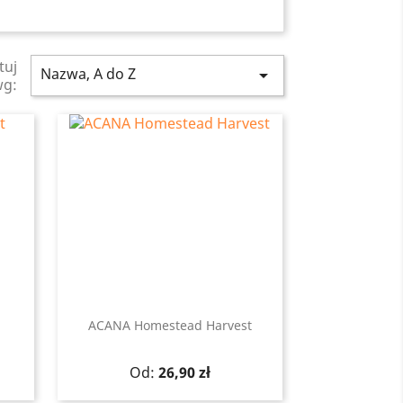
tuj
Nazwa, A do Z

wg:
ACANA Homestead Harvest
Szybki podgląd

Cena
Od:
26,90 zł