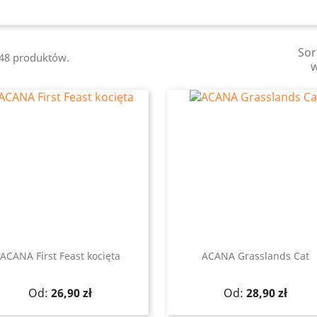
Sor
148 produktów.
ACANA First Feast kocięta
ACANA Grasslands Cat
Szybki podgląd
Szybki podgląd


Cena
Cena
Od:
26,90 zł
Od:
28,90 zł