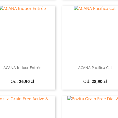
ACANA Indoor Entrée
ACANA Pacifica Cat
Szybki podgląd
Szybki podgląd


Cena
Cena
Od:
26,90 zł
Od:
28,90 zł