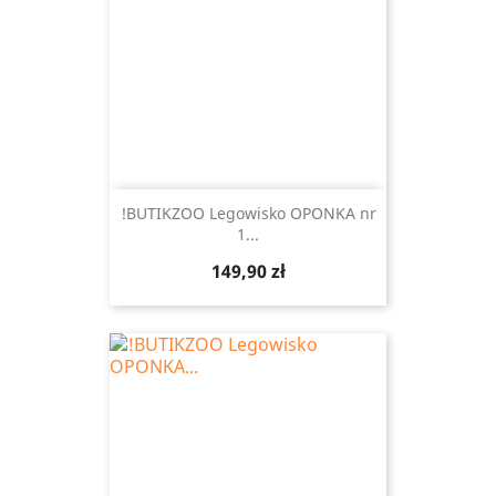
!BUTIKZOO Legowisko OPONKA nr
1...
Cena
149,90 zł