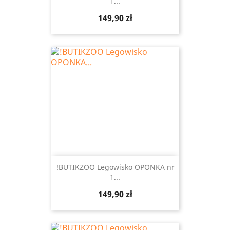
1...
Cena
149,90 zł
!BUTIKZOO Legowisko OPONKA nr
1...
Cena
149,90 zł