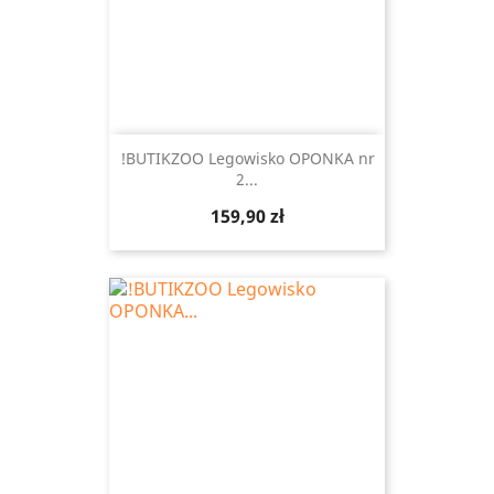
!BUTIKZOO Legowisko OPONKA nr
2...
Cena
159,90 zł