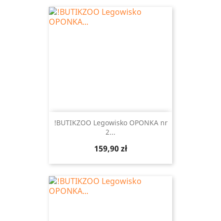
!BUTIKZOO Legowisko OPONKA nr
2...
Cena
159,90 zł