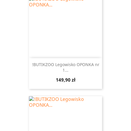
!BUTIKZOO Legowisko OPONKA nr
1...
Cena
149,90 zł