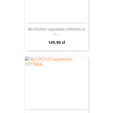
!BUTIKZOO Legowisko OPONKA nr
1...
Cena
149,90 zł