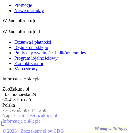
Promocje
Nowe produkty
Ważne informacje
Ważne informacje


Dostawa i płatności
Regulamin sklepu
Polityka prywatności i plików cookies
Program lojalnościowy
Kontakt z nami
Mapa strony
Informacja o sklepie
ZooZakupy.pl
ul. Chodzieska 29
60-418 Poznań
Polska
Zadzwoń:
602 341 260
Kontynuując przeglądanie tej witryny, zgadzasz się
Napisz:
sklep@zoozakupy.pl
na używanie plików cookie w celu gromadzenia
Informacja o sklepie
danych analitycznych oraz wyświetlania zawartości
dostosowanych do preferencji.
Więcej w Polityce
© 2026 - Zoozakupy.pl by CDG