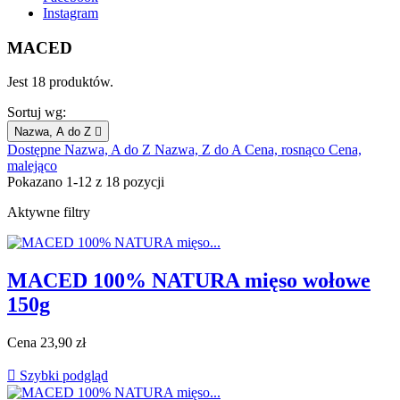
Instagram
MACED
Jest 18 produktów.
Sortuj wg:
Nazwa, A do Z

Dostępne
Nazwa, A do Z
Nazwa, Z do A
Cena, rosnąco
Cena,
malejąco
Pokazano 1-12 z 18 pozycji
Aktywne filtry
MACED 100% NATURA mięso wołowe
150g
Cena
23,90 zł

Szybki podgląd