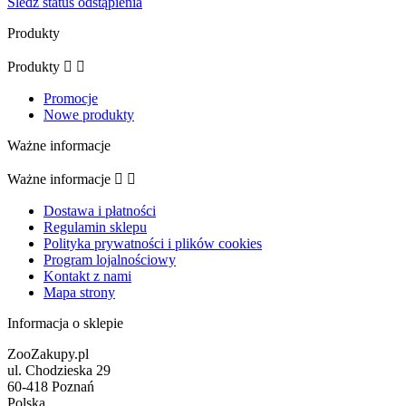
Śledź status odstąpienia
Produkty
Produkty


Promocje
Nowe produkty
Ważne informacje
Ważne informacje


Dostawa i płatności
Regulamin sklepu
Polityka prywatności i plików cookies
Program lojalnościowy
Kontakt z nami
Mapa strony
Informacja o sklepie
ZooZakupy.pl
ul. Chodzieska 29
60-418 Poznań
Polska