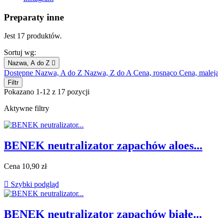
Preparaty inne
Jest 17 produktów.
Sortuj wg:
Nazwa, A do Z

Dostępne
Nazwa, A do Z
Nazwa, Z do A
Cena, rosnąco
Cena, malej
Filtr
Pokazano 1-12 z 17 pozycji
Aktywne filtry
BENEK neutralizator zapachów aloes...
Cena
10,90 zł

Szybki podgląd
BENEK neutralizator zapachów białe...