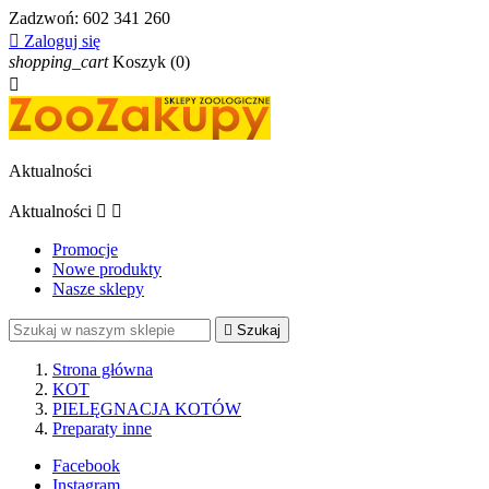
Zadzwoń:
602 341 260

Zaloguj się
shopping_cart
Koszyk
(0)

Aktualności
Aktualności


Promocje
Nowe produkty
Nasze sklepy

Szukaj
Strona główna
KOT
PIELĘGNACJA KOTÓW
Preparaty inne
Facebook
Instagram