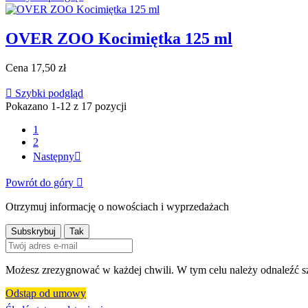
OVER ZOO Kocimiętka 125 ml
Cena
17,50 zł

Szybki podgląd
Pokazano 1-12 z 17 pozycji
1
2
Następny

Powrót do góry

Otrzymuj informację o nowościach i wyprzedażach
Możesz zrezygnować w każdej chwili. W tym celu należy odnaleźć sz
Odstąp od umowy