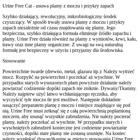
Urine Free Cat - usuwa plamy z moczu i przykry zapach
Szybko działający, rewolucyjny, mikrobiologiczny środek
czyszczący. W sposób trwały usuwa plamy z moczu i przykry
zapach niezależnie od czasu znajdowania się plamy. Jego
bezpieczna, szybko działająca formuła eliminuje źródło zapachu i
plamy. Urine Free działa również na plamy z wymiotów, krwi, kału,
trawy oraz inne plamy organiczne. Z uwagi na swą naturalną
formułę jest bezpieczny w użyciu i przyjazny dla środowiska.
Stosowanie
Powierzchnie twarde (drewno, metal, glazura itp.): Należy wytrzeć
mocz. Rozpylić na powierzchni i poczekać aż wyschnie. W
przypadku starych wysuszonych plam powyższe działanie należy
powtarzać codziennie dopóki zapach nie zniknie. Dywany/Tkaniny.
Należy najpierw użyć łatwo wchłaniającego ręcznika, aby
wyczyścić tyle moczu ile jest możliwe. Następnie dokładnie
nasączyć preparatem plamę z moczu i miejsce znajdujące się pod
nią. Urine Free musi zetknąć się z całą powierzchnią poplamioną
moczem, aby usunąć wszystkie zabrudzenia. Nie należy pocierać
plamy, należy poczekać aż wyschnie. W przypadku starych i
wyschniętych zabrudzeń konieczne jest codzienne powtarzanie
czynności, dopóki stare plamy nie zostaną usunięte. Na koniec
należy wypłukać dywan/tkaninę w miejscu stosowania Urine Free.