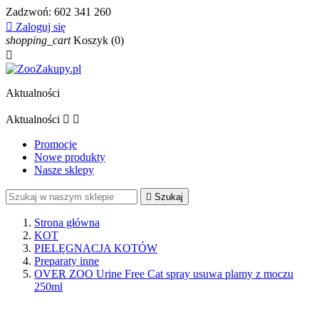
Zadzwoń:
602 341 260

Zaloguj się
shopping_cart
Koszyk
(0)

Aktualności
Aktualności


Promocje
Nowe produkty
Nasze sklepy

Szukaj
Strona główna
KOT
PIELĘGNACJA KOTÓW
Preparaty inne
OVER ZOO Urine Free Cat spray usuwa plamy z moczu
250ml