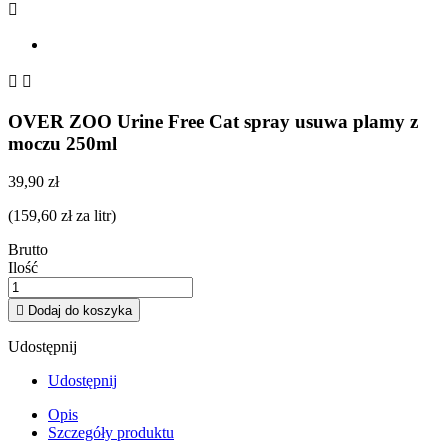



OVER ZOO Urine Free Cat spray usuwa plamy z
moczu 250ml
39,90 zł
(159,60 zł za litr)
Brutto
Ilość

Dodaj do koszyka
Udostępnij
Udostępnij
Opis
Szczegóły produktu