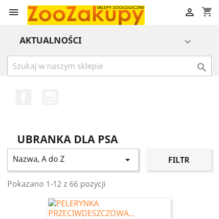
shopping_cart


AKTUALNOŚCI


Facebook
Instagram
UBRANKA DLA PSA
Nazwa, A do Z

FILTR
Pokazano 1-12 z 66 pozycji