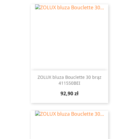
ZOLUX bluza Bouclette 30 brąz
411550BEI
Cena
92,90 zł