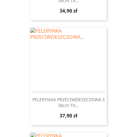
34cm TX...
Cena
34,90 zł
PELERYNKA PRZECIWDESZCZOWA S
38cm TX...
Cena
37,90 zł