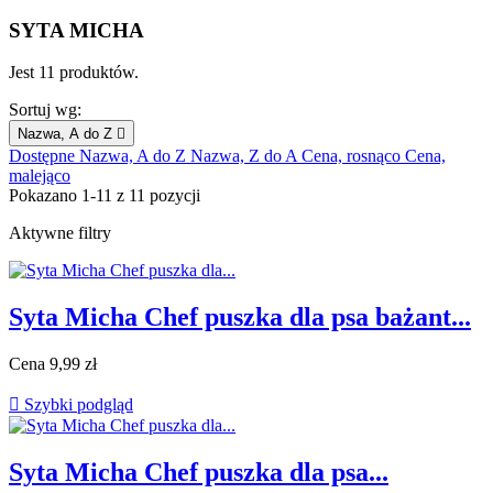
SYTA MICHA
Jest 11 produktów.
Sortuj wg:
Nazwa, A do Z

Dostępne
Nazwa, A do Z
Nazwa, Z do A
Cena, rosnąco
Cena,
malejąco
Pokazano 1-11 z 11 pozycji
Aktywne filtry
Syta Micha Chef puszka dla psa bażant...
Cena
9,99 zł

Szybki podgląd
Syta Micha Chef puszka dla psa...