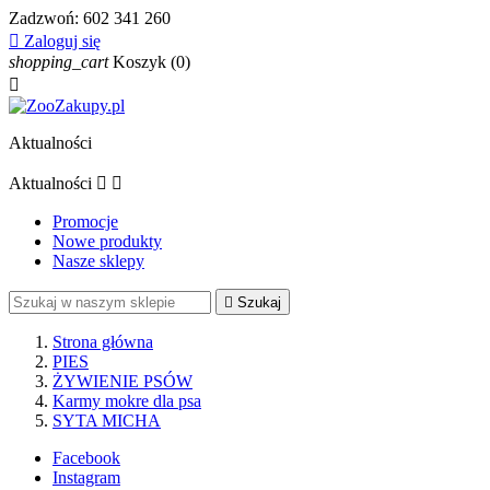
Zadzwoń:
602 341 260

Zaloguj się
shopping_cart
Koszyk
(0)

Aktualności
Aktualności


Promocje
Nowe produkty
Nasze sklepy

Szukaj
Strona główna
PIES
ŻYWIENIE PSÓW
Karmy mokre dla psa
SYTA MICHA
Facebook
Instagram