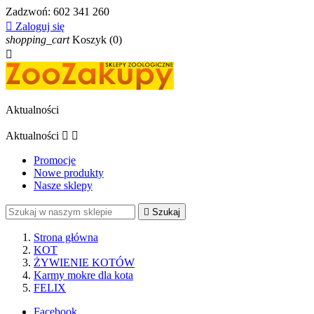
Zadzwoń:
602 341 260

Zaloguj się
shopping_cart
Koszyk
(0)

Aktualności
Aktualności


Promocje
Nowe produkty
Nasze sklepy

Szukaj
Strona główna
KOT
ŻYWIENIE KOTÓW
Karmy mokre dla kota
FELIX
Facebook