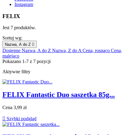
Instagram
FELIX
Jest 7 produktów.
Sortuj wg:
Nazwa, A do Z

Dostępne
Nazwa, A do Z
Nazwa, Z do A
Cena, rosnąco
Cena,
malejąco
Pokazano 1-7 z 7 pozycji
Aktywne filtry
FELIX Fantastic Duo saszetka 85g...
Cena
3,99 zł

Szybki podgląd