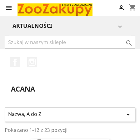
shopping_cart


AKTUALNOŚCI


Facebook
Instagram
ACANA
Nazwa, A do Z

Pokazano 1-12 z 23 pozycji