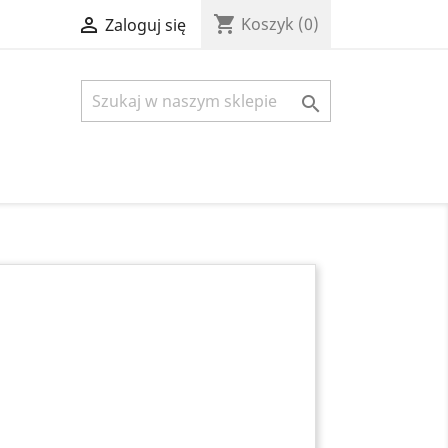
shopping_cart

Koszyk
(0)
Zaloguj się
