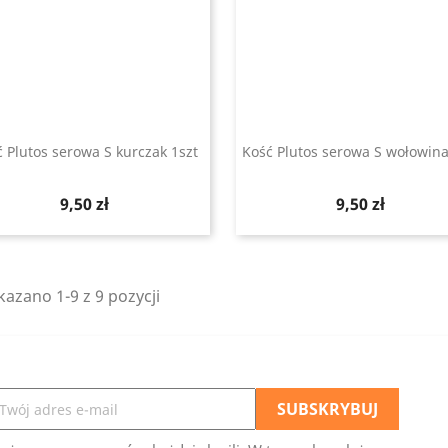
 Plutos serowa S kurczak 1szt
Kość Plutos serowa S wołowina
Szybki podgląd
Szybki podgląd


Cena
Cena
9,50 zł
9,50 zł
azano 1-9 z 9 pozycji