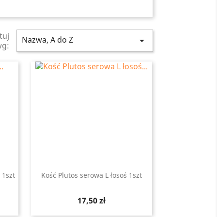
tuj
Nazwa, A do Z

wg:
 1szt
Kość Plutos serowa L łosoś 1szt
Szybki podgląd

Cena
17,50 zł