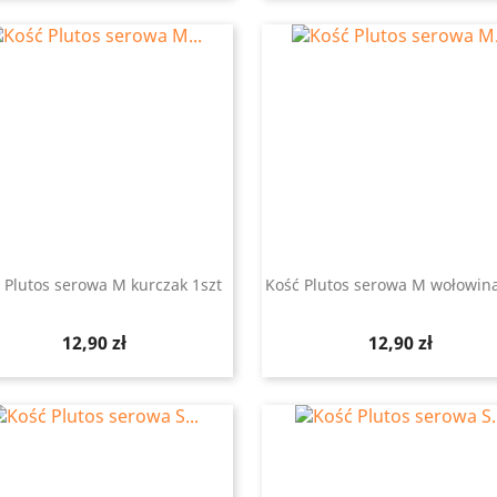
 Plutos serowa M kurczak 1szt
Kość Plutos serowa M wołowina
Szybki podgląd
Szybki podgląd


Cena
Cena
12,90 zł
12,90 zł