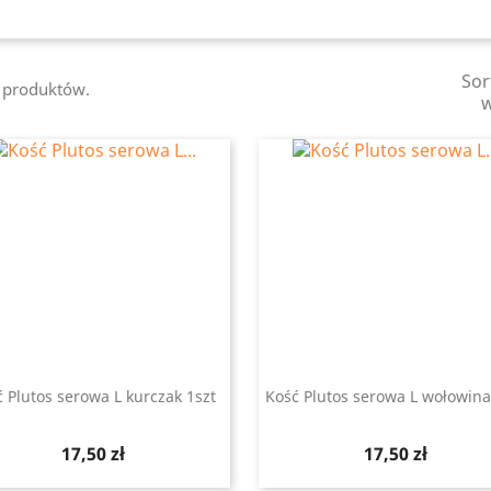
Sor
9 produktów.
 Plutos serowa L kurczak 1szt
Kość Plutos serowa L wołowina
Szybki podgląd
Szybki podgląd


Cena
Cena
17,50 zł
17,50 zł