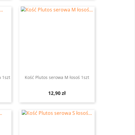
 1szt
Kość Plutos serowa M łosoś 1szt
Szybki podgląd

Cena
12,90 zł