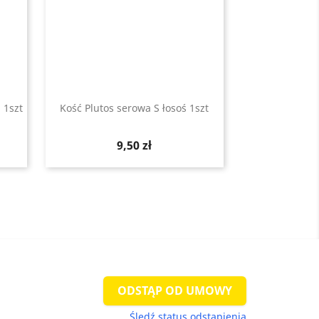
 1szt
Kość Plutos serowa S łosoś 1szt
Szybki podgląd

Cena
9,50 zł
ODSTĄP OD UMOWY
Śledź status odstąpienia