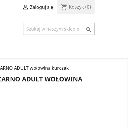
shopping_cart

Koszyk
(0)
Zaloguj się

ARNO ADULT wołowina kurczak
CARNO ADULT WOŁOWINA