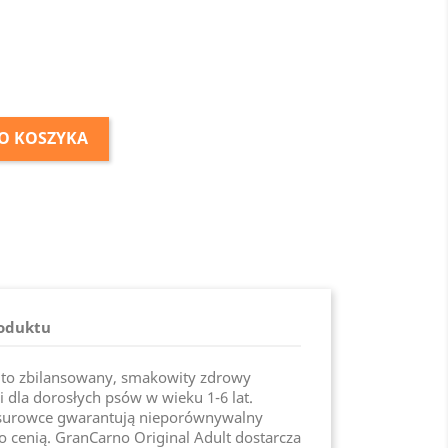
O KOSZYKA
roduktu
 to zbilansowany, smakowity zdrowy
 dla dorosłych psów w wieku 1-6 lat.
surowce gwarantują nieporównywalny
o cenią. GranCarno Original Adult dostarcza