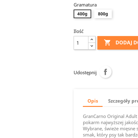
Gramatura
400g
800g
Ilość

DODAJ D
Udostępnij
Opis
Szczegóły p
GranCarno Original Adult
pokarm najwyższej jakości
Wybrane, świeże mięsne 
smak, który psy tak bardz