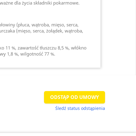
ważne dla życia składniki pokarmowe.
owiny (płuca, wątroba, mięso, serca,
urczaka (mięso, serca, żołądek, wątroba,
łko 11 %, zawartość tłuszczu 8,5 %, włókno
wy 1,8 %, wilgotność 77 %.
ODSTĄP OD UMOWY
Śledź status odstąpienia