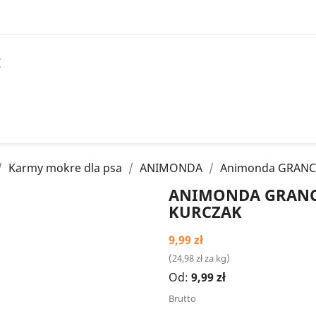
I
Karmy mokre dla psa
ANIMONDA
Animonda GRANC
ANIMONDA GRAN
KURCZAK
9,99 zł
(24,98 zł za kg)
Od:
9,99 zł
Brutto