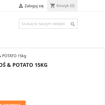
shopping_cart

Koszyk
(0)
Zaloguj się

& POTATO 15kg
OŚ & POTATO 15KG