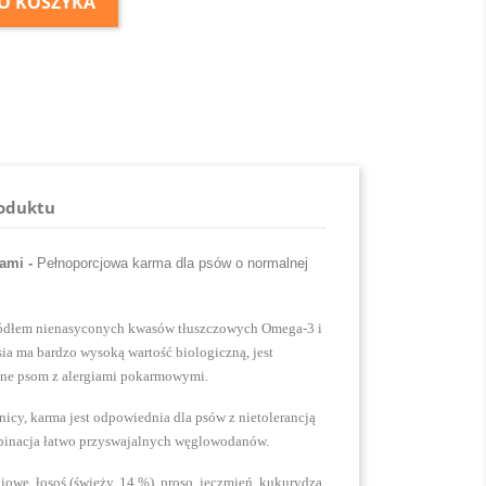
O KOSZYKA
roduktu
ami -
Pełnoporcjowa karma dla psów o normalnej
ródłem nienasyconych kwasów tłuszczowych Omega-3 i
sia ma bardzo wysoką wartość biologiczną, jest
ane psom z alergiami pokarmowymi.
icy, karma jest odpowiednia dla psów z nietolerancją
mbinacja łatwo przyswajalnych węglowodanów.
we, łosoś (świeży, 14 %), proso, jęczmień, kukurydza,