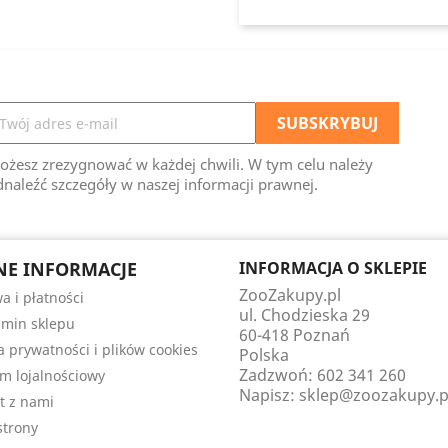
ożesz zrezygnować w każdej chwili. W tym celu należy
naleźć szczegóły w naszej informacji prawnej.
E INFORMACJE
INFORMACJA O SKLEPIE
ZooZakupy.pl
a i płatności
ul. Chodzieska 29
min sklepu
60-418 Poznań
ka prywatności i plików cookies
Polska
Zadzwoń:
602 341 260
m lojalnościowy
Napisz:
sklep@zoozakupy.p
t z nami
trony