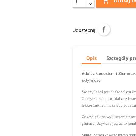

DODAJ D
Udostępnij
Opis
Szczegóły p
Adult z Łososiem i Ziemniak
aktywności
Świeży łosoś jest doskonałym ź
Omega-6. Ponadto, białko z łoso
lekkostrawne i może być podaw
Ze względu na wykluczenie pszen
glutenu. Używana jest za to ko
Skład:
Sproszkowane mięso drobio