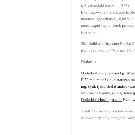
ryż, ziemniaki (suszone, 5 %), pu
hydrolizowane białko, groch, ol
mannooligosacharydy, 0,06 % β-gl
monowapniowy, chlorek potasu, 
(suszona).
Składniki analityczne:
Białko 21
popiół surowy 5,7 %, wapń 1,05 
Dodatki:
Dodatki dietetyczne na kg:
Witam
E 70 mg, miedź (jako siarczan m
mg, cynk (jako chelat aminokwa
wapnia, bezwodny) 2 mg, selen (j
Dodatki technologiczne:
Przeciw
Adult z Lososiem i Ziemniakami
zapewniony stały dostęp do wod