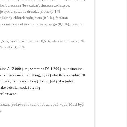
lpa buraczana (bez cukru), tłuszcze zwierzęce,
eje rybne, suszone drożdże piwne (0,1 %
ukan), chlorek sodu, siara (0,3 %), fosforan
ekstrakt z omułka zielonowargowego (0,1 %), cykoria
,5 %, zawartość tłuszczu 10,5 %, włókno surowe 2,5 %,
%, fosfor 0,85 %.
ina A 12.000 j. m., witamina D3 1.200 j. m., witamina
iedzi, pięciowodny) 10 mg, cynk (jako tlenek cynku) 70
sowy cynku, uwodniony) 45 mg, jod (jako jodek
ako selenian sodu) 0,2 mg.
utleniacze.
 można podawać na sucho lub zalewać wodą. Musi być
y.