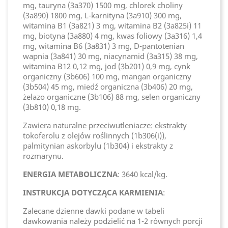
mg, tauryna (3a370) 1500 mg, chlorek choliny
(3a890) 1800 mg, L-karnityna (3a910) 300 mg,
witamina B1 (3a821) 3 mg, witamina B2 (3a825i) 11
mg, biotyna (3a880) 4 mg, kwas foliowy (3a316) 1,4
mg, witamina B6 (3a831) 3 mg, D-pantotenian
wapnia (3a841) 30 mg, niacynamid (3a315) 38 mg,
witamina B12 0,12 mg, jod (3b201) 0,9 mg, cynk
organiczny (3b606) 100 mg, mangan organiczny
(3b504) 45 mg, miedź organiczna (3b406) 20 mg,
żelazo organiczne (3b106) 88 mg, selen organiczny
(3b810) 0,18 mg.
Zawiera naturalne przeciwutleniacze: ekstrakty
tokoferolu z olejów roślinnych (1b306(i)),
palmitynian askorbylu (1b304) i ekstrakty z
rozmarynu.
ENERGIA METABOLICZNA
: 3640 kcal/kg.
INSTRUKCJA DOTYCZĄCA KARMIENIA
:
Zalecane dzienne dawki podane w tabeli
dawkowania należy podzielić na 1-2 równych porcji