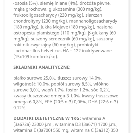
łososia (5%), siemię lniane (4%), drożdże piwne,
mąka grochowa, glukozamina (300 mg/kg),
fruktooligosacharydy (230 mg/kg), siarczan
chondroityny (230 mg/kg), mannanoligosacharydy
(180 mg/kg), Jukka Mojave (180 mg/kg), nasiona
ostropestu plamistego (110 mg/kg), β-glukany (60
mg/kg), suszony serdecznik (60 mg/kg), suszony
rokitnik zwyczajny (60 mg/kg), probiotyki
Lactobacillus helveticus HA – 122 inaktywowane
(15x109 komórek/kg).
SKŁADNIKI ANALITYCZNE:
białko surowe 25,0%, tłuszcz surowy 14,0%,
wilgotność 10,0%, popiół surowy 8,5%, włókno
surowe 3,0%, wapń 1,7%, fosfor 1,2%, sód 0,2%,
kwasy tłuszczowe omega-3 1,0%, kwasy tłuszczowe
omega-6 0,8%, EPA (20:5 n-3) 0,06%, DHA (22:6 n-3)
0,12%.
DODATKI DIETETYCZNE W 1KG:
witamina A
(3a672a) 23000 j.m., witamina D3 (3a671) 1700 j.m.,
witamina E (3a700) 550 mg, witamina C (3a312) 350