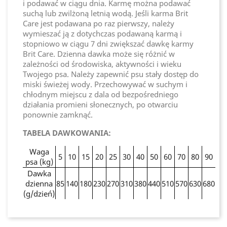
i podawać w ciągu dnia. Karmę można podawać
suchą lub zwilżoną letnią wodą. Jeśli karma Brit
Care jest podawana po raz pierwszy, należy
wymieszać ją z dotychczas podawaną karmą i
stopniowo w ciągu 7 dni zwiększać dawkę karmy
Brit Care. Dzienna dawka może się różnić w
zależności od środowiska, aktywności i wieku
Twojego psa. Należy zapewnić psu stały dostęp do
miski świeżej wody. Przechowywać w suchym i
chłodnym miejscu z dala od bezpośredniego
działania promieni słonecznych, po otwarciu
ponownie zamknąć.
TABELA DAWKOWANIA:
Waga
5
10
15
20
25
30
40
50
60
70
80
90
psa (kg)
Dawka
dzienna
85
140
180
230
270
310
380
440
510
570
630
680
(g/dzień)