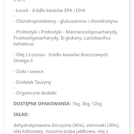
- Łosoś - źródło kwasów EPA i DHA
- Chondroprotektory - glukozamina i chondroityna
- Probiotyki i Prebiotyki - Mannanooligosacharydy,
Fruktooligosacharydy, B-glukany, Lactobacillus
helveticus
- Olej z Łososia - źródło kwasów tłuszczowych
Omega-3
- Zioła i owoce
- Dodatek Tauryny
- Organiczne dodatki
DOSTĘPNE OPAKOWANIA:
1kg, 3kg, 12kg
SKŁAD:
dehydratyzowana dziczyzna (36%), ziemniaki (30%),
olej kokosowy, suszona pulpa jabłkowa, olej z