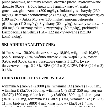
pulpa jabłkowa, naturalny aromat, drożdże piwne, hydrolizowane
drożdże (0,5% – źródło inozytolu i aminokwasów), mąka
grochowa, glukozamina (300 mg/kg), fruktooligosacharydy (230
mg/kg), siarczan chondroityny (230 mg/kg), mannanoligosacharydy
(180 mg/kg), Jukka Mojave (180 mg/kg), nasiona ostropestu
plamistego (110 mg/kg), β-glukany (60 mg/kg), suszony serdecznik
(60 mg/kg), suszony rokitnik zwyczajny (60 mg/kg), probiotyki
Lactobacillus helveticus HA – 122 inaktywowane (15x109
komórek/kg).
SKŁADNIKI ANALITYCZNE:
białko surowe 30,0%, tłuszcz surowy 18,0%, wilgotność 10,0%,
popiół surowy 7,0%, włókno surowe 2,5%, wapń 1,2%, fosfor
0,9%, sód 0,5%, kwasy tłuszczowe omega-3 1,3%, kwasy
tłuszczowe omega-6 2,3%, EPA (20:5 n-3) 0,12%, DHA (22:6 n-3)
0,16%.
DODATKI DIETETYCZNE W 1KG:
witamina A (3a672a) 23000 j.m., witamina D3 (3a671) 1700 j.m.,
witamina E (3a700) 550 mg, witamina C (3a312) 350 mg, tauryna
(3a370) 1500 mg, chlorek choliny (3a890) 1800 mg, L-karnityna
(3a910) 300 mg, witamina B1 (3a821) 3 mg, witamina B2 (3a825i)
11 mg, biotyna (3a880) 4 mg, kwas foliowy (3a316) 1,4 mg,