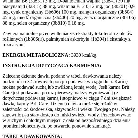
witamina B6 (3a831) 3 mg, D-pantotenian wapnia (3a841) 30 mg,
niacynamid (3a315) 38 mg, witamina B12 0,12 mg, jod (3b201) 0,9
mg, cynk organiczny (3b606) 100 mg, mangan organiczny (3b504)
45 mg, miedź organiczna (3b406) 20 mg, żelazo organiczne (3b106)
88 mg, selen organiczny (3b810) 0,18 mg.
Zawiera naturalne przeciwutleniacze: ekstrakty tokoferolu z olejów
roślinnych (1b306(i)), palmitynian askorbylu (1b304) i ekstrakty z
rozmarynu.
ENERGIA METABOLICZNA:
3930 kcal/kg
INSTRUKCJA DOTYCZĄCA KARMIENIA:
Zalecane dzienne dawki podane w tabeli dawkowania należy
podzielić na 3-5 równych porcji i podawać w ciągu dnia. Karmę
można podawać suchą lub zwilżoną letnią wodą. Jeśli karma Brit
Care jest podawana po raz pierwszy, należy wymieszać ją z
dotychczas podawaną karmą i stopniowo w ciągu 7 dni zwiększać
dawkę karmy Brit Care. Dzienna dawka może się różnić w
zależności od środowiska, aktywności i wieku Twojego psa. Należy
zapewnić psu stały dostęp do miski świeżej wody. Przechowywać
w suchym i chłodnym miejscu z dala od bezpośredniego działania
promieni słonecznych, po otwarciu ponownie zamknąć.
TABELA DAWKOWANIA: