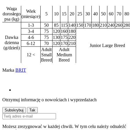
Waga
Wiek
dorosłego
5
10
15
20
25
30
40
50
60
70
80
(miesiące)
psa (kg)
1-3
50
85
115
140
150
170
180
210
240
260
28
3-4
75
120
160
180
Dawka
4-6
75
130
175
220
dzienna
6-12
70
120
170
210
Junior Large Breed
(g/dzień)
Adult
Adult
12 <
Small
Medium
Breed
Breed
Marka
BRIT
Otrzymuj informację o nowościach i wyprzedażach
Możesz zrezygnować w każdej chwili. W tym celu należy odnaleźć