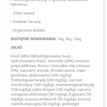
helveticus
- Zioła i owoce
- Dodatek Tauryny
- Organiczne dodatki
DOSTĘPNE OPAKOWANIA:
1kg, 3kg, 12kg
SKŁAD:
łosoś (48%) (dehydratyzowany łosoś,
hydrolizowany łosoś), ziemniaki (30%), suszona
pulpa jabłkowa, tłuszcz z kurczaka, olej z łososia
(3%), naturalny aromat, drożdże piwne, mąka
grochowa, glukozamina (260 mg/kg),
fruktooligosacharydy (200 mg/kg), siarczan
chondroityny (200 mg/kg), mannanoligosacharydy
(150 mg/kg), Jukka Mojave (150 mg/kg), nasiona
ostropestu plamistego (90 mg/kg), β-glukany (50
mg/kg), suszony serdecznik (50 mg/kg), suszony
rokitnik zwyczajny (50 mg/kg), probiotyki