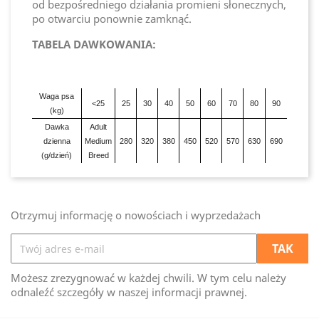
od bezpośredniego działania promieni słonecznych,
po otwarciu ponownie zamknąć.
TABELA DAWKOWANIA:
Waga psa
<25
25
30
40
50
60
70
80
90
(kg)
Dawka
Adult
dzienna
Medium
280
320
380
450
520
570
630
690
(g/dzień)
Breed
Otrzymuj informację o nowościach i wyprzedażach
Możesz zrezygnować w każdej chwili. W tym celu należy
odnaleźć szczegóły w naszej informacji prawnej.