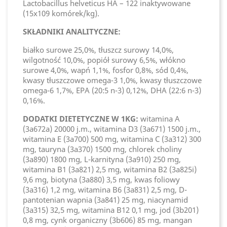
Lactobacillus helveticus HA – 122 inaktywowane
(15x109 komórek/kg).
SKŁADNIKI ANALITYCZNE:
białko surowe 25,0%, tłuszcz surowy 14,0%,
wilgotność 10,0%, popiół surowy 6,5%, włókno
surowe 4,0%, wapń 1,1%, fosfor 0,8%, sód 0,4%,
kwasy tłuszczowe omega-3 1,0%, kwasy tłuszczowe
omega-6 1,7%, EPA (20:5 n-3) 0,12%, DHA (22:6 n-3)
0,16%.
DODATKI DIETETYCZNE W 1KG:
witamina A
(3a672a) 20000 j.m., witamina D3 (3a671) 1500 j.m.,
witamina E (3a700) 500 mg, witamina C (3a312) 300
mg, tauryna (3a370) 1500 mg, chlorek choliny
(3a890) 1800 mg, L-karnityna (3a910) 250 mg,
witamina B1 (3a821) 2,5 mg, witamina B2 (3a825i)
9,6 mg, biotyna (3a880) 3,5 mg, kwas foliowy
(3a316) 1,2 mg, witamina B6 (3a831) 2,5 mg, D-
pantotenian wapnia (3a841) 25 mg, niacynamid
(3a315) 32,5 mg, witamina B12 0,1 mg, jod (3b201)
0,8 mg, cynk organiczny (3b606) 85 mg, mangan