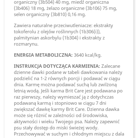
organiczny (3b504) 40 mg, miedź organiczna
(3b406) 18 mg, żelazo organiczne (3b106) 75 mg,
selen organiczny (3b810) 0,16 mg.
Zawiera naturalne przeciwutleniacze: ekstrakty
tokoferolu z olejów roślinnych (1b306(i)),
palmitynian askorbylu (1b304) i ekstrakty z
rozmarynu.
ENERGIA METABOLICZNA:
3640 kcal/kg.
INSTRUKCJA DOTYCZĄCA KARMIENIA:
Zalecane
dzienne dawki podane w tabeli dawkowania należy
podzielić na 1-2 równych porcji i podawać w ciągu
dnia. Karmę można podawać suchą lub zwilżoną
letnią wodą. Jeśli karma Brit Care jest podawana po
raz pierwszy, należy wymieszać ją z dotychczas
podawaną karmą i stopniowo w ciągu 7 dni
zwiększać dawkę karmy Brit Care. Dzienna dawka
może się różnić w zależności od środowiska,
aktywności i wieku Twojego psa. Należy zapewnić
psu stały dostęp do miski świeżej wody.
Przechowywać w suchym i chłodnym miejscu z dala