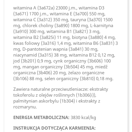
witamina A (3a672a) 23000 j.m., witamina D3
(3a671) 1700 j.m., witamina E (3a700) 550 mg,
witamina C (3a312) 350 mg, tauryna (3a370) 1500
mg, chlorek choliny (3a890) 1800 mg, L-karnityna
(3a910) 300 mg, witamina B1 (3a821) 3 mg,
witamina B2 (3a825i) 11 mg, biotyna (3a880) 4 mg,
kwas foliowy (3a316) 1,4 mg, witamina B6 (3a831) 3
mg, D-pantotenian wapnia (3a841) 30 mg,
niacynamid (3a315) 38 mg, witamina B12 0,12 mg,
jod (3b201) 0,9 mg, cynk organiczny (3b606) 100
mg, mangan organiczny (3b504) 45 mg, miedź
organiczna (3b406) 20 mg, żelazo organiczne
(3b106) 88 mg, selen organiczny (3b810) 0,18 mg.
Zawiera naturalne przeciwutleniacze: ekstrakty
tokoferolu z olejów roślinnych (1b306(i)),
palmitynian askorbylu (1b304) i ekstrakty z
rozmarynu.
ENERGIA METABOLICZNA:
3830 kcal/kg
INSTRUKCJA DOTYCZĄCA KARMIENIA: