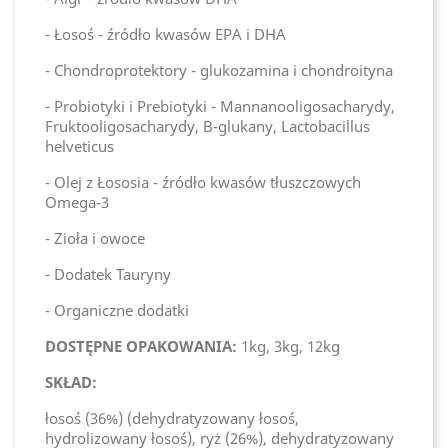
- Łosoś - źródło kwasów EPA i DHA
- Chondroprotektory - glukozamina i chondroityna
- Probiotyki i Prebiotyki - Mannanooligosacharydy,
Fruktooligosacharydy, B-glukany, Lactobacillus
helveticus
- Olej z Łososia - źródło kwasów tłuszczowych
Omega-3
- Zioła i owoce
- Dodatek Tauryny
- Organiczne dodatki
DOSTĘPNE OPAKOWANIA:
1kg, 3kg, 12kg
SKŁAD:
łosoś (36%) (dehydratyzowany łosoś,
hydrolizowany łosoś), ryż (26%), dehydratyzowany