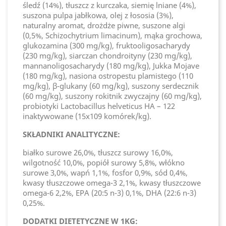
śledź (14%), tłuszcz z kurczaka, siemię lniane (4%),
suszona pulpa jabłkowa, olej z łososia (3%),
naturalny aromat, drożdże piwne, suszone algi
(0,5%, Schizochytrium limacinum), mąka grochowa,
glukozamina (300 mg/kg), fruktooligosacharydy
(230 mg/kg), siarczan chondroityny (230 mg/kg),
mannanoligosacharydy (180 mg/kg), Jukka Mojave
(180 mg/kg), nasiona ostropestu plamistego (110
mg/kg), β-glukany (60 mg/kg), suszony serdecznik
(60 mg/kg), suszony rokitnik zwyczajny (60 mg/kg),
probiotyki Lactobacillus helveticus HA – 122
inaktywowane (15x109 komórek/kg).
SKŁADNIKI ANALITYCZNE:
białko surowe 26,0%, tłuszcz surowy 16,0%,
wilgotność 10,0%, popiół surowy 5,8%, włókno
surowe 3,0%, wapń 1,1%, fosfor 0,9%, sód 0,4%,
kwasy tłuszczowe omega-3 2,1%, kwasy tłuszczowe
omega-6 2,2%, EPA (20:5 n-3) 0,1%, DHA (22:6 n-3)
0,25%.
DODATKI DIETETYCZNE W 1KG: