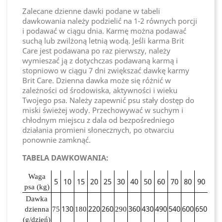
Zalecane dzienne dawki podane w tabeli
dawkowania należy podzielić na 1-2 równych porcji
i podawać w ciągu dnia. Karmę można podawać
suchą lub zwilżoną letnią wodą. Jeśli karma Brit
Care jest podawana po raz pierwszy, należy
wymieszać ją z dotychczas podawaną karmą i
stopniowo w ciągu 7 dni zwiększać dawkę karmy
Brit Care. Dzienna dawka może się różnić w
zależności od środowiska, aktywności i wieku
Twojego psa. Należy zapewnić psu stały dostęp do
miski świeżej wody. Przechowywać w suchym i
chłodnym miejscu z dala od bezpośredniego
działania promieni słonecznych, po otwarciu
ponownie zamknąć.
TABELA DAWKOWANIA:
Waga
5
10
15
20
25
30
40
50
60
70
80
90
psa (kg)
Dawka
130
220
260
360
430
490
540
600
650
dzienna
75
180
290
(g/dzień)