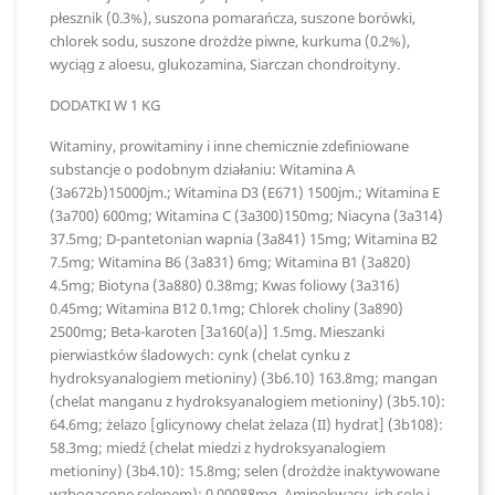
płesznik (0.3%), suszona pomarańcza, suszone borówki,
chlorek sodu, suszone drożdże piwne, kurkuma (0.2%),
wyciąg z aloesu, glukozamina, Siarczan chondroityny.
DODATKI W 1 KG
Witaminy, prowitaminy i inne chemicznie zdefiniowane
substancje o podobnym działaniu: Witamina A
(3a672b)15000jm.; Witamina D3 (E671) 1500jm.; Witamina E
(3a700) 600mg; Witamina C (3a300)150mg; Niacyna (3a314)
37.5mg; D-pantetonian wapnia (3a841) 15mg; Witamina B2
7.5mg; Witamina B6 (3a831) 6mg; Witamina B1 (3a820)
4.5mg; Biotyna (3a880) 0.38mg; Kwas foliowy (3a316)
0.45mg; Witamina B12 0.1mg; Chlorek choliny (3a890)
2500mg; Beta-karoten [3a160(a)] 1.5mg. Mieszanki
pierwiastków śladowych: cynk (chelat cynku z
hydroksyanalogiem metioniny) (3b6.10) 163.8mg; mangan
(chelat manganu z hydroksyanalogiem metioniny) (3b5.10):
64.6mg; żelazo [glicynowy chelat żelaza (II) hydrat] (3b108):
58.3mg; miedź (chelat miedzi z hydroksyanalogiem
metioniny) (3b4.10): 15.8mg; selen (drożdże inaktywowane
wzbogacone selenem): 0.00088mg. Aminokwasy, ich sole i