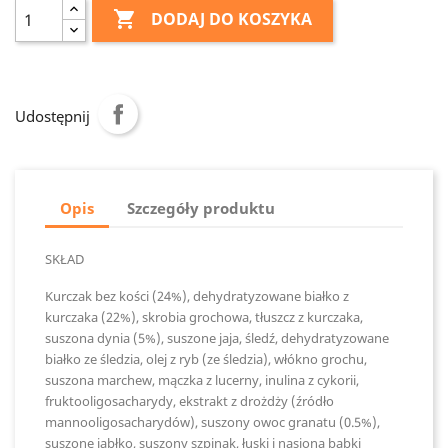

DODAJ DO KOSZYKA
Udostępnij
Opis
Szczegóły produktu
SKŁAD
Kurczak bez kości (24%), dehydratyzowane białko z
kurczaka (22%), skrobia grochowa, tłuszcz z kurczaka,
suszona dynia (5%), suszone jaja, śledź, dehydratyzowane
białko ze śledzia, olej z ryb (ze śledzia), włókno grochu,
suszona marchew, mączka z lucerny, inulina z cykorii,
fruktooligosacharydy, ekstrakt z drożdży (źródło
mannooligosacharydów), suszony owoc granatu (0.5%),
suszone jabłko, suszony szpinak, łuski i nasiona babki