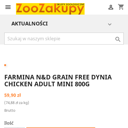
shopping_cart


AKTUALNOŚCI


FARMINA N&D GRAIN FREE DYNIA
CHICKEN ADULT MINI 800G
59,90 zł
(74,88 zł za kg)
Brutto
Ilość