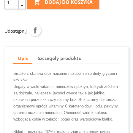

DODAJ DO KOSZYKA
Udostępnij
Opis
Szczegóły produktu
Smakers stanowi urozmaicenie i uzupełnienie diety gryzoni i
królików.
Bogaty w wiele witamin, minerałów i pektyn, których źródłem
są dojrzałe, najlepszej jakości owoce takie jak jabłko,
czerwona porzeczka czy czarny bez. Bez czarny dostarcza
organizmowi oprócz witaminy C karotenoidów i jodu. pektyny,
garbniki oraz sole mineralne. Obecność wiórek kokosu
wzbogaca kolbę w żelazo i potas oraz wartościowe białko.
Skład: : pszenica (32%), mąka z ziarna pszenicy, owies