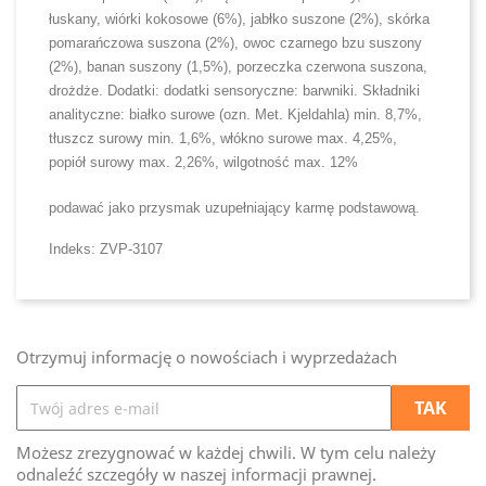
łuskany, wiórki kokosowe (6%), jabłko suszone (2%), skórka
pomarańczowa suszona (2%), owoc czarnego bzu suszony
(2%), banan suszony (1,5%), porzeczka czerwona suszona,
drożdże. Dodatki: dodatki sensoryczne: barwniki. Składniki
analityczne: białko surowe (ozn. Met. Kjeldahla) min. 8,7%,
tłuszcz surowy min. 1,6%, włókno surowe max. 4,25%,
popiół surowy max. 2,26%, wilgotność max. 12%
podawać jako przysmak uzupełniający karmę podstawową.
Indeks: ZVP-3107
Otrzymuj informację o nowościach i wyprzedażach
Możesz zrezygnować w każdej chwili. W tym celu należy
odnaleźć szczegóły w naszej informacji prawnej.