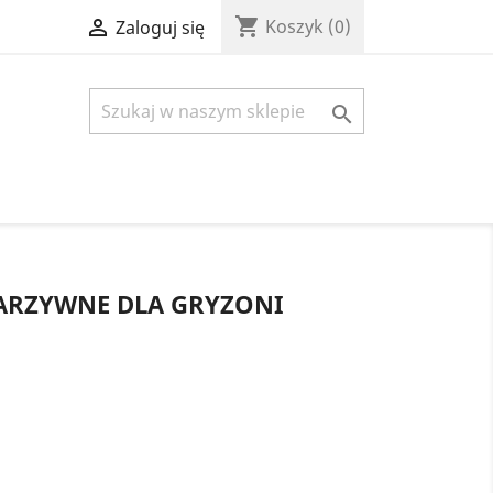
shopping_cart

Koszyk
(0)
Zaloguj się

ARZYWNE DLA GRYZONI