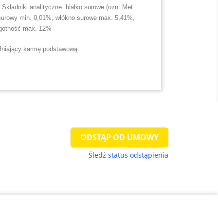
 Składniki analityczne: białko surowe (ozn. Met.
 surowy min. 0,01%, włókno surowe max. 5,41%,
lgotność max. 12%
łniający karmę podstawową.
ODSTĄP OD UMOWY
Śledź status odstąpienia