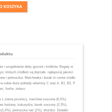
O KOSZYKA
roduktu
i uzupełnienie diety gryzoni i królików. Bogaty w
yn, których źródłem są dojrzałe, najlepszej jakości
hew i pietruszka. Marchewka i burak to cenne źródło
e w sobie duże pokłady witaminy C oraz A, B1, B2, P
z, fosfor, żelazo.
a z ziarna pszenicy, marchew suszona (6,5%),
es łuskany, kukurydza, burak suszony (2,3%),
(1,4%), pietruszka nać (1%), drożdże. Dodatki: