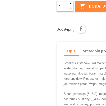

DODAJ D
Udostępnij
Opis
Szczegóły p
Smakers® stanowi urozmaicenie 
wiele witamin, minerałów i pekt
warzywa takie jak burak, marc
karotenoidów. Pietruszka kryj
jak również potas, wapń, magne
Skład: pszenica (31,5%), mąk
pasternak suszony (5,4%), owi
ziemniak suszony, por suszony