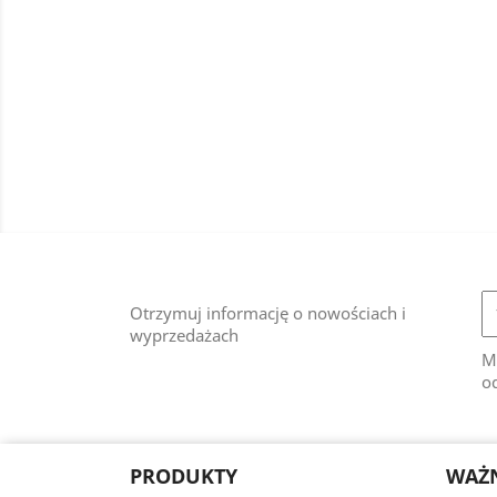
Otrzymuj informację o nowościach i
wyprzedażach
M
od
PRODUKTY
WAŻN