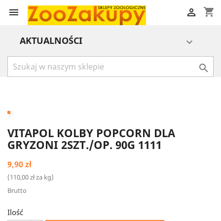
shopping_cart


AKTUALNOŚCI


VITAPOL KOLBY POPCORN DLA
GRYZONI 2SZT./OP. 90G 1111
9,90 zł
(110,00 zł za kg)
Brutto
Ilość