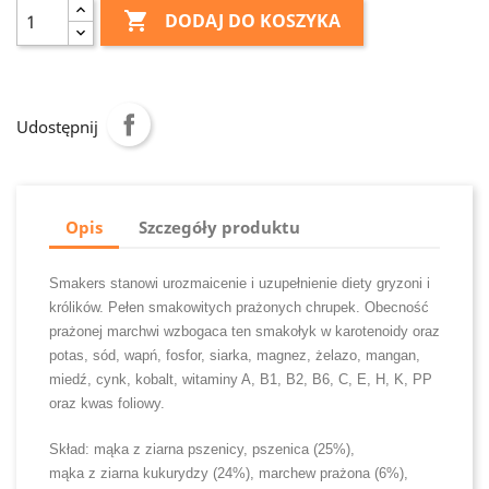

DODAJ DO KOSZYKA
Udostępnij
Opis
Szczegóły produktu
Smakers stanowi urozmaicenie i uzupełnienie diety gryzoni i
królików. Pełen smakowitych prażonych chrupek. Obecność
prażonej marchwi wzbogaca ten smakołyk w karotenoidy oraz
potas, sód, wapń, fosfor, siarka, magnez, żelazo, mangan,
miedź, cynk, kobalt, witaminy A, B1, B2, B6, C, E, H, K, PP
oraz kwas foliowy.
Skład: mąka z ziarna pszenicy, pszenica (25%),
mąka z ziarna kukurydzy (24%), marchew prażona (6%),