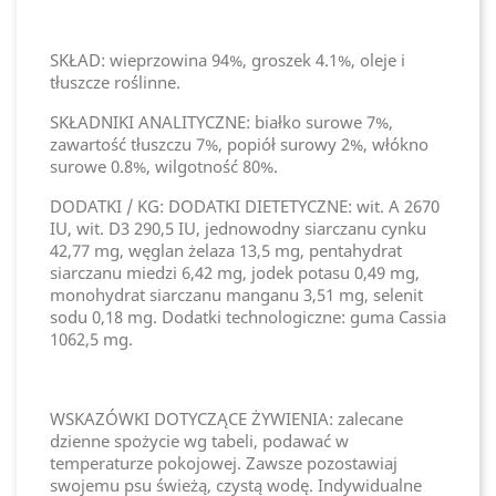
SKŁAD: wieprzowina 94%, groszek 4.1%, oleje i
tłuszcze roślinne.
SKŁADNIKI ANALITYCZNE: białko surowe 7%,
zawartość tłuszczu 7%, popiół surowy 2%, włókno
surowe 0.8%, wilgotność 80%.
DODATKI / KG: DODATKI DIETETYCZNE: wit. A 2670
IU, wit. D3 290,5 IU, jednowodny siarczanu cynku
42,77 mg, węglan żelaza 13,5 mg, pentahydrat
siarczanu miedzi 6,42 mg, jodek potasu 0,49 mg,
monohydrat siarczanu manganu 3,51 mg, selenit
sodu 0,18 mg. Dodatki technologiczne: guma Cassia
1062,5 mg.
WSKAZÓWKI DOTYCZĄCE ŻYWIENIA: zalecane
dzienne spożycie wg tabeli, podawać w
temperaturze pokojowej. Zawsze pozostawiaj
swojemu psu świeżą, czystą wodę. Indywidualne