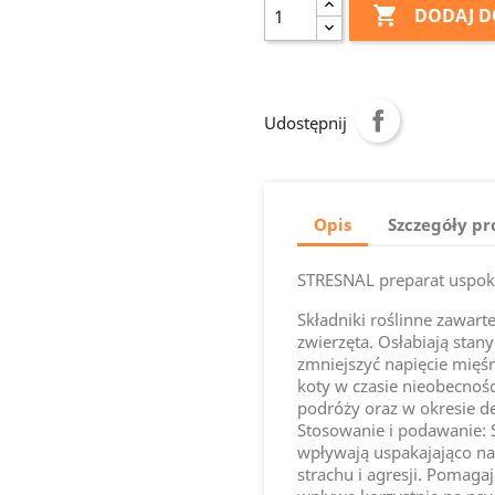

DODAJ D
Udostępnij
Opis
Szczegóły p
STRESNAL preparat uspok
Składniki roślinne zawar
zwierzęta. Osłabiają stany
zmniejszyć napięcie mięś
koty w czasie nieobecnoś
podróży oraz w okresie de
Stosowanie i podawanie: 
wpływają uspakajająco na 
strachu i agresji. Pomaga