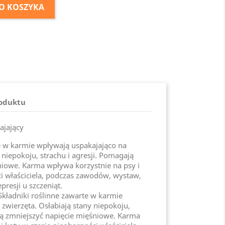
O KOSZYKA
roduktu
ajający
te w karmie wpływają uspakajająco na
 niepokoju, strachu i agresji. Pomagają
niowe. Karma wpływa korzystnie na psy i
ci właściciela, podczas zawodów, wystaw,
presji u szczeniąt.
Składniki roślinne zawarte w karmie
zwierzęta. Osłabiają stany niepokoju,
ją zmniejszyć napięcie mięśniowe. Karma