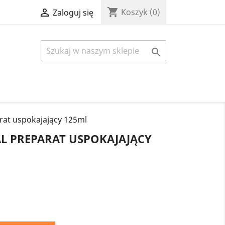
shopping_cart

Koszyk
(0)
Zaloguj się

at uspokajający 125ml
L PREPARAT USPOKAJAJĄCY