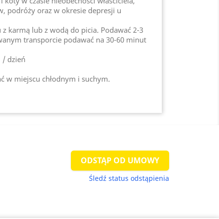
i koty w czasie nieobecności właściciela,
 podróży oraz w okresie depresji u
z karmą lub z wodą do picia. Podawać 2-3
owanym transporcie podawać na 30-60 minut
. / dzień
ć w miejscu chłodnym i suchym.
ODSTĄP OD UMOWY
Śledź status odstąpienia