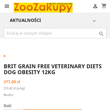
shopping_cart


AKTUALNOŚCI


BRIT GRAIN FREE VETERINARY DIETS
DOG OBESITY 12KG
377,00 zł
(31,42 zł za kg)
Brutto
Ilość