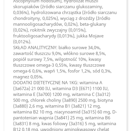
Ascophyllum nodosum), hydrolizat muszli
skorupiaków (źródło siarczanu glukozaminy,
0,036%), hydrolizowana chrząstka (źródło siarczanu
chondroityny, 0,025%), wyciąg z drożdży (źródło
mannooligosacharydów, 0,02%), beta-glukany
(0,02%), rokitnik zwyczajny (0,015%),
fruktooligosacharydy (0,013%), jukka Mojave
(0,012%).
SKŁAD ANALITYCZNY: białko surowe 34,0%,
zawartość tłuszczu 9,0%, włókno surowe 8,5%,
popiół surowy 7,5%, wilgotność 10%, kwasy
tłuszczowe omega-3 0,55%, kwasy tłuszczowe
omega-6 0,6%, wapń 1,5%, fosfor 1,2%, sód 0,3%,
magnez 0,05%.
DODATKI DIETETYCZNE NA 1KG: witamina A
(3a672a) 21 000 IU, witamina D3 (E671) 1100 IU,
witamina E (3a700) 1200 mg, witamina C (3a312)
500 mg, chlorek choliny (3a890) 2500 mg, biotyna
(3a880) 2,6 mg, witamina B1 (3a821) 12 mg,
witamina B2 10 mg, niacynoamid (3a315) 60 mg, D-
pantotenian wapnia (3a841) 25 mg, witamina B6
(3a831) 8 mg, kwas foliowy (3a316) 5 mg, witamina
B12 0,18 mg, uwodniony aminokwasowy chelat