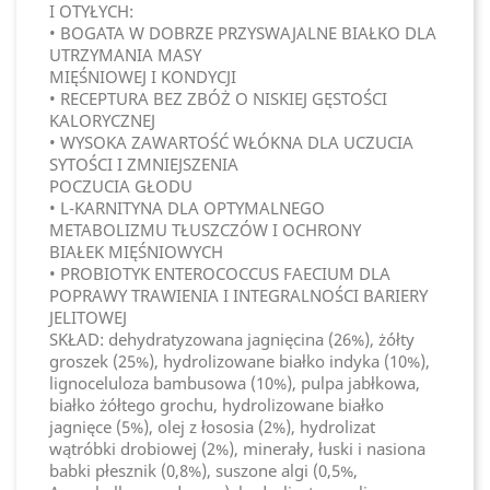
I OTYŁYCH:
• BOGATA W DOBRZE PRZYSWAJALNE BIAŁKO DLA
UTRZYMANIA MASY
MIĘŚNIOWEJ I KONDYCJI
• RECEPTURA BEZ ZBÓŻ O NISKIEJ GĘSTOŚCI
KALORYCZNEJ
• WYSOKA ZAWARTOŚĆ WŁÓKNA DLA UCZUCIA
SYTOŚCI I ZMNIEJSZENIA
POCZUCIA GŁODU
• L-KARNITYNA DLA OPTYMALNEGO
METABOLIZMU TŁUSZCZÓW I OCHRONY
BIAŁEK MIĘŚNIOWYCH
• PROBIOTYK ENTEROCOCCUS FAECIUM DLA
POPRAWY TRAWIENIA I INTEGRALNOŚCI BARIERY
JELITOWEJ
SKŁAD: dehydratyzowana jagnięcina (26%), żółty
groszek (25%), hydrolizowane białko indyka (10%),
lignoceluloza bambusowa (10%), pulpa jabłkowa,
białko żółtego grochu, hydrolizowane białko
jagnięce (5%), olej z łososia (2%), hydrolizat
wątróbki drobiowej (2%), minerały, łuski i nasiona
babki płesznik (0,8%), suszone algi (0,5%,