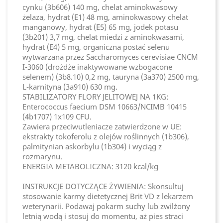
cynku (3b606) 140 mg, chelat aminokwasowy
żelaza, hydrat (E1) 48 mg, aminokwasowy chelat
manganowy, hydrat (E5) 65 mg, jodek potasu
(3b201) 3,7 mg, chelat miedzi z aminokwasami,
hydrat (E4) 5 mg, organiczna postać selenu
wytwarzana przez Saccharomyces cerevisiae CNCM
I-3060 (drożdże inaktywowane wzbogacone
selenem) (3b8.10) 0,2 mg, tauryna (3a370) 2500 mg,
L-karnityna (3a910) 630 mg.
STABILIZATORY FLORY JELITOWEJ NA 1KG:
Enterococcus faecium DSM 10663/NCIMB 10415
(4b1707) 1x109 CFU.
Zawiera przeciwutleniacze zatwierdzone w UE:
ekstrakty tokoferolu z olejów roślinnych (1b306),
palmitynian askorbylu (1b304) i wyciąg z
rozmarynu.
ENERGIA METABOLICZNA: 3120 kcal/kg
INSTRUKCJE DOTYCZĄCE ŻYWIENIA: Skonsultuj
stosowanie karmy dietetycznej Brit VD z lekarzem
weterynarii. Podawaj pokarm suchy lub zwilżony
letnią wodą i stosuj do momentu, aż pies straci