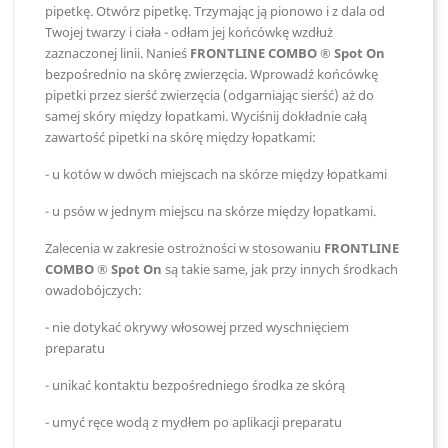
pipetkę. Otwórz pipetkę. Trzymając ją pionowo i z dala od
Twojej twarzy i ciała - odłam jej końcówkę wzdłuż
zaznaczonej linii. Nanieś
FRONTLINE COMBO ® Spot On
bezpośrednio na skórę zwierzęcia. Wprowadź końcówkę
pipetki przez sierść zwierzęcia (odgarniając sierść) aż do
samej skóry między łopatkami. Wyciśnij dokładnie całą
zawartość pipetki na skórę między łopatkami:
- u kotów w dwóch miejscach na skórze między łopatkami
- u psów w jednym miejscu na skórze między łopatkami.
Zalecenia w zakresie ostrożności w stosowaniu
FRONTLINE
COMBO ® Spot On
są takie same, jak przy innych środkach
owadobójczych:
- nie dotykać okrywy włosowej przed wyschnięciem
preparatu
- unikać kontaktu bezpośredniego środka ze skórą
- umyć ręce wodą z mydłem po aplikacji preparatu