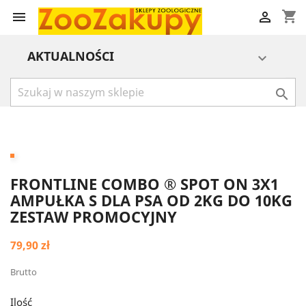
shopping_cart


AKTUALNOŚCI


FRONTLINE COMBO ® SPOT ON 3X1
AMPUŁKA S DLA PSA OD 2KG DO 10KG
ZESTAW PROMOCYJNY
79,90 zł
Brutto
Ilość