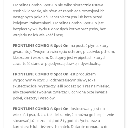
Frontline Combo Spot-On nie tylko skutecznie usuwa
osobniki dorosłe, ale również zapobiega rozwojowi ich
następnych pokoleń. Zabezpiecza psa lub kota przed
kolejnymi zakażeniami. Frontline Combo Spot-On jest
bezpieczny w użyciu u dorosłych kotów oraz psów, bez
względu na ich wielkość i rasę.
FRONTLINE COMBO ® Spot On
ma postać płynu, który
gwarantuje Twojemu zwierzęciu ochronę przeciwko pchłom,
kleszczom i wszołom. Dostępny jest w pipetach których
zawartość stanowi pojedynczą dawkę indywidualną.
FRONTLINE COMBO ® Spot On
jest produktem
wygodnym w użyciu i odznaczającym się wysoką
skutecznością. Wystarczy jeśli podasz go 1 raz na miesiąc,
aby zapewnić Twojemu zwierzęciu ochronę prze inwazją
pcheł, kleszczy i wszołów.
FRONTLINE COMBO ® Spot On
dostosowany jest do
wielkości psa, działa tak delikatnie, że można go bezpiecznie
stosować już u szczeniąt od 8 tygodnia życia, oraz u
karmiących lub ciężarnych matek. Dotarcie preparatu do