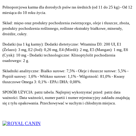
Pełnoporcjowa karma dla dorosłych psów ras średnich (od 11 do 25 kg) - Od 12
miesiąca do 10 roku życia.
Skład: mięso oraz produkty pochodzenia zwierzęcego, oleje i tłuszcze, zboża,
produkty pochodzenia roślinnego, roślinne ekstrakty białkowe, minerały,
drożdże, cukry.
Dodatki (na 1 kg karmy): Dodatki dietetyczne: Witamina D3: 200 UI, E1
(Żelazo): 3 mg, E2 (Jod): 0,26 mg, E4 (Miedź): 2 mg, E5 (Mangan): 1 mg, E6
(Cynk): 10 mg - Dodatki technologiczne: Klinoptylolit pochodzenia
osadowego: 2 g.
Składniki analityczne: Białko surowe: 7,5% - Oleje i tłuszcze surowe: 5,5% -
Popiół surowy: 1,6% - Włókno surowe: 1,1% - Wilgotność: 81,0% - Kwasy
tłuszczowe Omega 3: 0,1% - EPA i DHA: 0,08%.
SPOSÓB UŻYCIA: patrz tabela. Najlepiej wykorzystać przed: patrz data
ważności. Data ważności, numer partii i numer rejestracyjny zakładu znajdują
się z tyłu opakowania. Przechowywać w suchym i chłodnym miejscu.