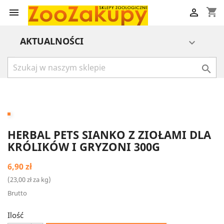
shopping_cart


AKTUALNOŚCI


HERBAL PETS SIANKO Z ZIOŁAMI DLA
KRÓLIKÓW I GRYZONI 300G
6,90 zł
(23,00 zł za kg)
Brutto
Ilość