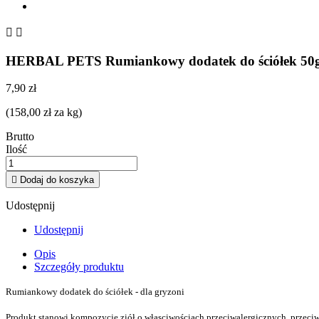


HERBAL PETS Rumiankowy dodatek do ściółek 50
7,90 zł
(158,00 zł za kg)
Brutto
Ilość

Dodaj do koszyka
Udostępnij
Udostępnij
Opis
Szczegóły produktu
Rumiankowy dodatek do ściółek - dla gryzoni
Produkt stanowi kompozycję ziół o własciwościach przeciwalergicznych, przeciw