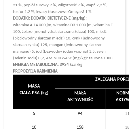
21 %, popiół surowy 9 %, wilgotność 9 %, wapń 2,2 %,
fosfor 1,2 %, kwasy tłuszczowe Omega-3 1 %
DODATKI: DODATKI DIETETYCZNE (mg/kg):
witamina A 14 000 jm, witamina D3 1 000 jm, witamina E
100, żelazo (monohydrat siarczanu żelaza) 100, miedź
(pięciowodny siarczan miedzi) 10, cynk (jednowodny
siarczan cynku) 125, mangan (jednowodny siarczan
manganu) 5, jod (bezwodny jodan wapnia) 1,5, selen
(selenin sodu) 0,2, AMINOKWASY (mg/kg): tauryna 1000.
ENERGIA METABOLICZNA: 3934 kcal/kg
PROPOZYCJA KARMIENIA
ZALECANA PORCJ
MASA
CIAŁA PSA (kg)
MAŁA
NORM
AKTYWNOŚĆ
AKTY
5
94
1
10
158
1