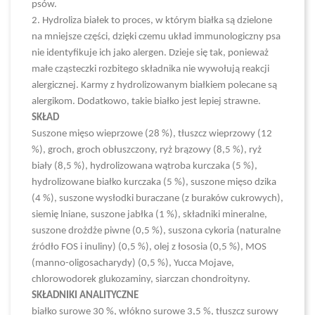
psów.
2. Hydroliza białek to proces, w którym białka są dzielone
na mniejsze części, dzięki czemu układ immunologiczny psa
nie identyfikuje ich jako alergen. Dzieje się tak, ponieważ
małe cząsteczki rozbitego składnika nie wywołują reakcji
alergicznej. Karmy z hydrolizowanym białkiem polecane są
alergikom. Dodatkowo, takie białko jest lepiej strawne.
SKŁAD
Suszone mięso wieprzowe (28 %), tłuszcz wieprzowy (12
%), groch, groch obłuszczony, ryż brązowy (8,5 %), ryż
biały (8,5 %), hydrolizowana wątroba kurczaka (5 %),
hydrolizowane białko kurczaka (5 %), suszone mięso dzika
(4 %), suszone wysłodki buraczane (z buraków cukrowych),
siemię lniane, suszone jabłka (1 %), składniki mineralne,
suszone drożdże piwne (0,5 %), suszona cykoria (naturalne
źródło FOS i inuliny) (0,5 %), olej z łososia (0,5 %), MOS
(manno-oligosacharydy) (0,5 %), Yucca Mojave,
chlorowodorek glukozaminy, siarczan chondroityny.
SKŁADNIKI ANALITYCZNE
białko surowe 30 %, włókno surowe 3,5 %, tłuszcz surowy