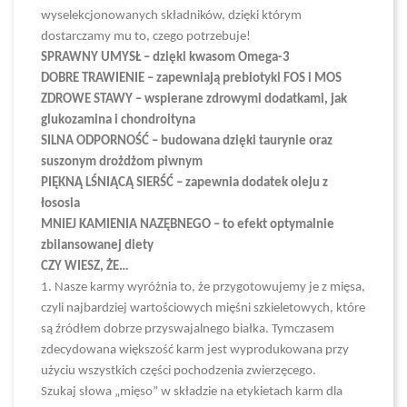
wyselekcjonowanych składników, dzięki którym
dostarczamy mu to, czego potrzebuje!
SPRAWNY UMYSŁ – dzięki kwasom Omega-3
DOBRE TRAWIENIE – zapewniają prebiotyki FOS i MOS
ZDROWE STAWY – wspierane zdrowymi dodatkami, jak
glukozamina i chondroityna
SILNA ODPORNOŚĆ – budowana dzięki taurynie oraz
suszonym drożdżom piwnym
PIĘKNĄ LŚNIĄCĄ SIERŚĆ – zapewnia dodatek oleju z
łososia
MNIEJ KAMIENIA NAZĘBNEGO – to efekt optymalnie
zbilansowanej diety
CZY WIESZ, ŻE…
1. Nasze karmy wyróżnia to, że przygotowujemy je z mięsa,
czyli najbardziej wartościowych mięśni szkieletowych, które
są źródłem dobrze przyswajalnego białka. Tymczasem
zdecydowana większość karm jest wyprodukowana przy
użyciu wszystkich części pochodzenia zwierzęcego.
Szukaj słowa „mięso” w składzie na etykietach karm dla