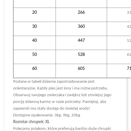
20
266
3
30
360
4
40
447
5
50
528
6
60
605
7
Podane w tabeli dzienne zapotrzebowanie jest
orientacyjne. Każdy pies jest inny i ma rożne potrzeby.
Obserwuj swojego zwierzaka i zwiększ lub zmniejsz jego
porcję dzienną karmy w razie potrzeby. Pamiętaj, aby
zapewnić mu stały dostęp do świeżej wody!
Dostępne opakowania: 3kg, 9kg, 20kg
Rozmiar chrupek: XL
Polecamy psiakom, które preferują bardzo duże chrupki