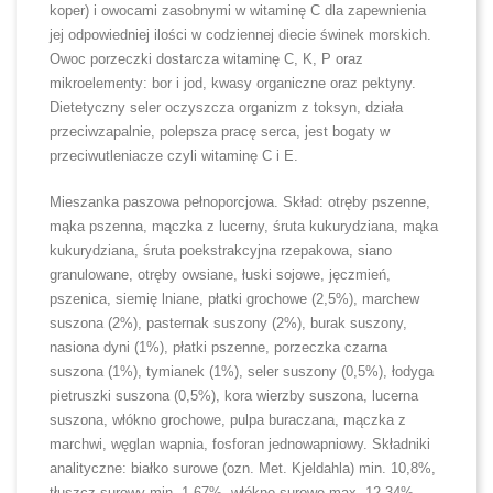
koper) i owocami zasobnymi w witaminę C dla zapewnienia
jej odpowiedniej ilości w codziennej diecie świnek morskich.
Owoc porzeczki dostarcza witaminę C, K, P oraz
mikroelementy: bor i jod, kwasy organiczne oraz pektyny.
Dietetyczny seler oczyszcza organizm z toksyn, działa
przeciwzapalnie, polepsza pracę serca, jest bogaty w
przeciwutleniacze czyli witaminę C i E.
Mieszanka paszowa pełnoporcjowa. Skład: otręby pszenne,
mąka pszenna, mączka z lucerny, śruta kukurydziana, mąka
kukurydziana, śruta poekstrakcyjna rzepakowa, siano
granulowane, otręby owsiane, łuski sojowe, jęczmień,
pszenica, siemię lniane, płatki grochowe (2,5%), marchew
suszona (2%), pasternak suszony (2%), burak suszony,
nasiona dyni (1%), płatki pszenne, porzeczka czarna
suszona (1%), tymianek (1%), seler suszony (0,5%), łodyga
pietruszki suszona (0,5%), kora wierzby suszona, lucerna
suszona, włókno grochowe, pulpa buraczana, mączka z
marchwi, węglan wapnia, fosforan jednowapniowy. Składniki
analityczne: białko surowe (ozn. Met. Kjeldahla) min. 10,8%,
tłuszcz surowy min. 1,67%, włókno surowe max. 12,34%,