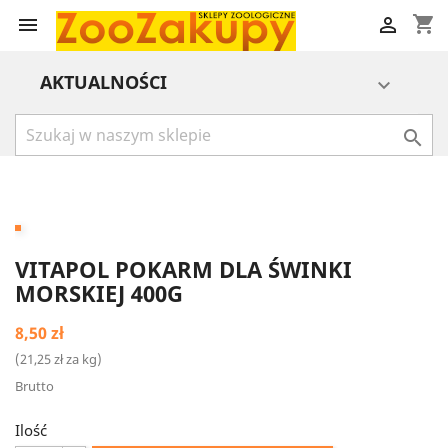
shopping_cart


AKTUALNOŚCI


VITAPOL POKARM DLA ŚWINKI
MORSKIEJ 400G
8,50 zł
(21,25 zł za kg)
Brutto
Ilość