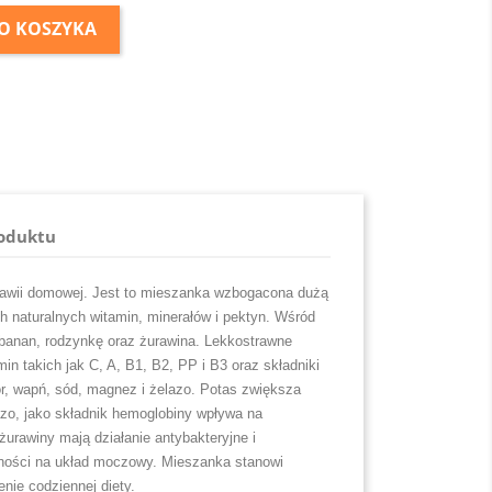
O KOSZYKA
roduktu
kawii domowej. Jest to mieszanka wzbogacona dużą
h naturalnych witamin, minerałów i pektyn. Wśród
 banan, rodzynkę oraz żurawina. Lekkostrawne
min takich jak C, A, B1, B2, PP i B3 oraz składniki
or, wapń, sód, magnez i żelazo. Potas zwiększa
azo, jako składnik hemoglobiny wpływa na
żurawiny mają działanie antybakteryjne i
ności na układ moczowy. Mieszanka stanowi
nie codziennej diety.