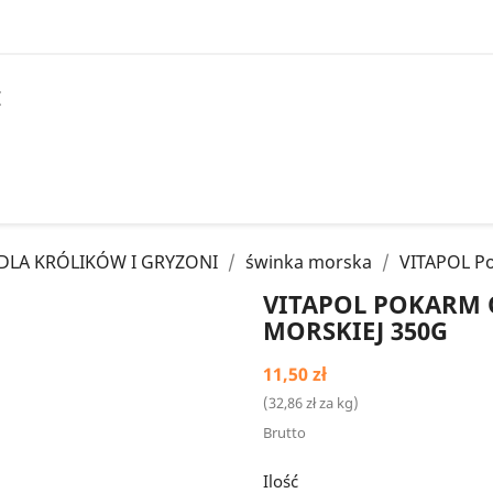
I
DLA KRÓLIKÓW I GRYZONI
świnka morska
VITAPOL Po
VITAPOL POKARM
MORSKIEJ 350G
11,50 zł
(32,86 zł za kg)
Brutto
Ilość