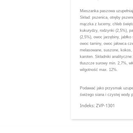
Mieszanka paszowa uzupełnia
Skład: pszenica, otręby pszen
mączka z lucerny, chleb święt
kukurydzy, rodzynki (2,5%), p
(2,5%), owoc jarzębiny, jabłko
owoc tarniny, owoc jałowca cz
melasowane, suszone, kokos, 
karoten. Składniki analityczne
tłuszcze surowy min. 2,7%, w
wilgotność max. 12%.
Podawać jako przysmak uzupełn
świżego siana i czystej wody p
Indeks: ZVP-1301