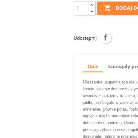

DODAJ D
Udostępnij
Opis
Szczegóły p
Mieszanka uzupełniająca dla 
ilością owoców dostarczającyc
owoców znajdziemy tu jabłko,
jabłko jest bogate w wiele wita
mineralne, głównie potas, fosf
napięcie mięśni natomiast żel
dotlenienie organizmu. Owoce 
przeciwgrzybiczne w szczegól
doskonałe, naturalne urozmaice