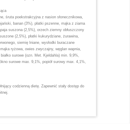
jąca
ne, śruta poekstrakcyjna z nasion słonecznikowa,
ojański, banan (3%), płatki pszenne, mąka z ziarna
apaja suszona (2,5%), orzech ziemny obłuszczony
 suszone (2,5%), płatki kukurydziane, żurawina,
erwonego, siemię lniane, wysłodki buraczane
mąka ryżowa, owies zwyczajny, węglan wapnia,
: białko surowe (ozn. Met. Kjeldahla) min. 9,9%,
łókno surowe max. 9,1%, popiół surowy max. 4,1%,
ijący codzienną dietę. Zapewnić stały dostęp do
itnej.