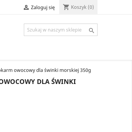
shopping_cart

Koszyk
(0)
Zaloguj się

karm owocowy dla świnki morskiej 350g
 OWOCOWY DLA ŚWINKI